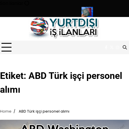
Skip
Son ilanlar
to
content
murluğu sınavı ile 180 personel alıyor
Türk pasaportu ile Vizesi
Facebook
Twitter
Inst
Etiket:
ABD Türk işçi personel
alımı
Home
ABD Türk işçi personel alımı