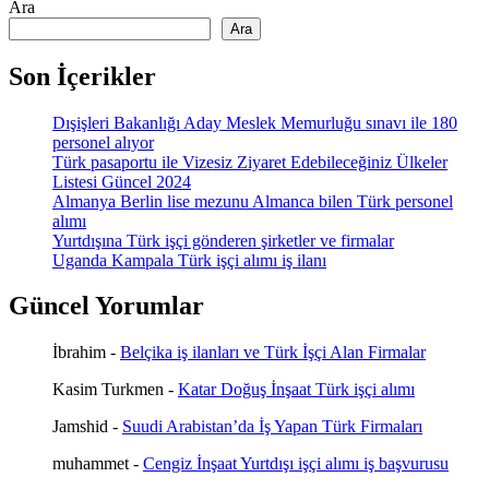
Ara
Ara
Son İçerikler
Dışişleri Bakanlığı Aday Meslek Memurluğu sınavı ile 180
personel alıyor
Türk pasaportu ile Vizesiz Ziyaret Edebileceğiniz Ülkeler
Listesi Güncel 2024
Almanya Berlin lise mezunu Almanca bilen Türk personel
alımı
Yurtdışına Türk işçi gönderen şirketler ve firmalar
Uganda Kampala Türk işçi alımı iş ilanı
Güncel Yorumlar
İbrahim
-
Belçika iş ilanları ve Türk İşçi Alan Firmalar
Kasim Turkmen
-
Katar Doğuş İnşaat Türk işçi alımı
Jamshid
-
Suudi Arabistan’da İş Yapan Türk Firmaları
muhammet
-
Cengiz İnşaat Yurtdışı işçi alımı iş başvurusu