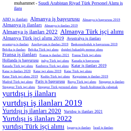
muhammet
-
Suudi Arabistan Riyad Türk Personel Alımı iş
ilanı
Almanya iş başvurusu
ABD iş ilanları
Almanya iş başvurusu 2019
Almanya iş ilanları
Almanya iş ilanları 2019
Almanya Türk işçi alımı
Almanya iş ilanları 2022
Almanya Türk işçi alımı 2019
Avustralya iş ilanları
avusturya iş ilanları
Azerbaycan iş ilanları 2019
Başkonsolosluk iş başvurusu 2019
Belçika iş ilanları
Belçika Türk işçi alımı
dışişleri bakanlığı memur alımı
Fransa iş ilanları
Fransa iş ilanları 2021
Fransa Türk işçi alımı
Hollanda iş başvurusu
italya Türk işçi alımı
Kanada iş başvurusu
Katar iş ilanları 2019
Kanada Türk işçi alımı
Kanberra Türk işçi alımı
Katar iş ilanları 2020
Katar işçi alımı 2019
Katar Türk işçi alımı
Katar Türk işçi alımı 2019
Kudüs Türk işçi alımı
Kırgızistan iş ilanları 2019
Paris iş başvurusu
Madrid Türk işçi alımı
Rusya Türk işçi alımı
Singapur iş ilanları
Singapur Türk işçi alımı
Singapur Türk personel alımı
Suudi Arabistan'da çalışmak
yurtdışı iş ilanları
yurtdışı iş ilanları 2019
Yurtdışı iş ilanları 2020
Yurtdışı iş ilanları 2021
Yurtdışı iş ilanları 2022
yurtdışı Türk işçi alımı
İspanya iş ilanları
İsrail iş ilanları