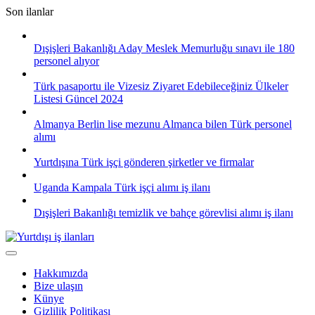
Skip
Son ilanlar
to
content
Dışişleri Bakanlığı Aday Meslek Memurluğu sınavı ile 180
personel alıyor
Türk pasaportu ile Vizesiz Ziyaret Edebileceğiniz Ülkeler
Listesi Güncel 2024
Almanya Berlin lise mezunu Almanca bilen Türk personel
alımı
Yurtdışına Türk işçi gönderen şirketler ve firmalar
Uganda Kampala Türk işçi alımı iş ilanı
Dışişleri Bakanlığı temizlik ve bahçe görevlisi alımı iş ilanı
Hakkımızda
Bize ulaşın
Künye
Gizlilik Politikası