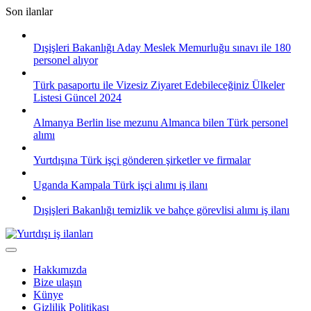
Skip
Son ilanlar
to
content
Dışişleri Bakanlığı Aday Meslek Memurluğu sınavı ile 180
personel alıyor
Türk pasaportu ile Vizesiz Ziyaret Edebileceğiniz Ülkeler
Listesi Güncel 2024
Almanya Berlin lise mezunu Almanca bilen Türk personel
alımı
Yurtdışına Türk işçi gönderen şirketler ve firmalar
Uganda Kampala Türk işçi alımı iş ilanı
Dışişleri Bakanlığı temizlik ve bahçe görevlisi alımı iş ilanı
Hakkımızda
Bize ulaşın
Künye
Gizlilik Politikası