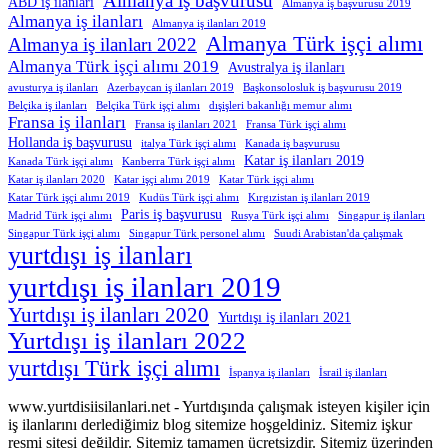
Almanya iş başvurusu
ABD iş ilanları
Almanya iş başvurusu 2019
Almanya iş ilanları
Almanya iş ilanları 2019
Almanya Türk işçi alımı
Almanya iş ilanları 2022
Almanya Türk işçi alımı 2019
Avustralya iş ilanları
avusturya iş ilanları
Azerbaycan iş ilanları 2019
Başkonsolosluk iş başvurusu 2019
Belçika iş ilanları
Belçika Türk işçi alımı
dışişleri bakanlığı memur alımı
Fransa iş ilanları
Fransa iş ilanları 2021
Fransa Türk işçi alımı
Hollanda iş başvurusu
italya Türk işçi alımı
Kanada iş başvurusu
Katar iş ilanları 2019
Kanada Türk işçi alımı
Kanberra Türk işçi alımı
Katar iş ilanları 2020
Katar işçi alımı 2019
Katar Türk işçi alımı
Katar Türk işçi alımı 2019
Kudüs Türk işçi alımı
Kırgızistan iş ilanları 2019
Paris iş başvurusu
Madrid Türk işçi alımı
Rusya Türk işçi alımı
Singapur iş ilanları
Singapur Türk işçi alımı
Singapur Türk personel alımı
Suudi Arabistan'da çalışmak
yurtdışı iş ilanları
yurtdışı iş ilanları 2019
Yurtdışı iş ilanları 2020
Yurtdışı iş ilanları 2021
Yurtdışı iş ilanları 2022
yurtdışı Türk işçi alımı
İspanya iş ilanları
İsrail iş ilanları
www.yurtdisiisilanlari.net - Yurtdışında çalışmak isteyen kişiler için
iş ilanlarını derlediğimiz blog sitemize hoşgeldiniz. Sitemiz işkur
resmi sitesi değildir. Sitemiz tamamen ücretsizdir. Sitemiz üzerinden