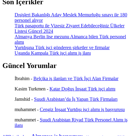
Son İçerikler
Dışişleri Bakanlığı Aday Meslek Memurluğu sınavı ile 180
personel alıyor
Türk pasaportu ile Vizesiz Ziyaret Edebileceğiniz Ülkeler
Listesi Güncel 2024
Almanya Berlin lise mezunu Almanca bilen Türk personel
alımı
Yurtdışına Türk işçi gönderen şirketler ve firmalar
Uganda Kampala Türk işçi alımı iş ilanı
Güncel Yorumlar
İbrahim
-
Belçika iş ilanları ve Türk İşçi Alan Firmalar
Kasim Turkmen
-
Katar Doğuş İnşaat Türk işçi alımı
Jamshid
-
Suudi Arabistan’da İş Yapan Türk Firmaları
muhammet
-
Cengiz İnşaat Yurtdışı işçi alımı iş başvurusu
muhammet
-
Suudi Arabistan Riyad Türk Personel Alımı iş
ilanı