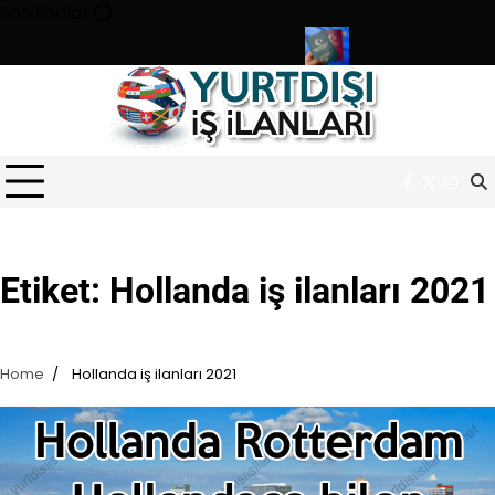
Skip
Son ilanlar
to
content
urluğu sınavı ile 180 personel alıyor
Türk pasaportu ile Vizesiz
Facebook
Twitter
Inst
Etiket:
Hollanda iş ilanları 2021
Home
Hollanda iş ilanları 2021