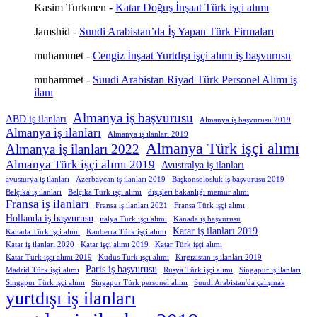
Kasim Turkmen
-
Katar Doğuş İnşaat Türk işçi alımı
Jamshid
-
Suudi Arabistan’da İş Yapan Türk Firmaları
muhammet
-
Cengiz İnşaat Yurtdışı işçi alımı iş başvurusu
muhammet
-
Suudi Arabistan Riyad Türk Personel Alımı iş
ilanı
Almanya iş başvurusu
ABD iş ilanları
Almanya iş başvurusu 2019
Almanya iş ilanları
Almanya iş ilanları 2019
Almanya Türk işçi alımı
Almanya iş ilanları 2022
Almanya Türk işçi alımı 2019
Avustralya iş ilanları
avusturya iş ilanları
Azerbaycan iş ilanları 2019
Başkonsolosluk iş başvurusu 2019
Belçika iş ilanları
Belçika Türk işçi alımı
dışişleri bakanlığı memur alımı
Fransa iş ilanları
Fransa iş ilanları 2021
Fransa Türk işçi alımı
Hollanda iş başvurusu
italya Türk işçi alımı
Kanada iş başvurusu
Katar iş ilanları 2019
Kanada Türk işçi alımı
Kanberra Türk işçi alımı
Katar iş ilanları 2020
Katar işçi alımı 2019
Katar Türk işçi alımı
Katar Türk işçi alımı 2019
Kudüs Türk işçi alımı
Kırgızistan iş ilanları 2019
Paris iş başvurusu
Madrid Türk işçi alımı
Rusya Türk işçi alımı
Singapur iş ilanları
Singapur Türk işçi alımı
Singapur Türk personel alımı
Suudi Arabistan'da çalışmak
yurtdışı iş ilanları