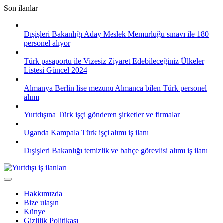
Skip
Son ilanlar
to
content
Dışişleri Bakanlığı Aday Meslek Memurluğu sınavı ile 180
personel alıyor
Türk pasaportu ile Vizesiz Ziyaret Edebileceğiniz Ülkeler
Listesi Güncel 2024
Almanya Berlin lise mezunu Almanca bilen Türk personel
alımı
Yurtdışına Türk işçi gönderen şirketler ve firmalar
Uganda Kampala Türk işçi alımı iş ilanı
Dışişleri Bakanlığı temizlik ve bahçe görevlisi alımı iş ilanı
Hakkımızda
Bize ulaşın
Künye
Gizlilik Politikası