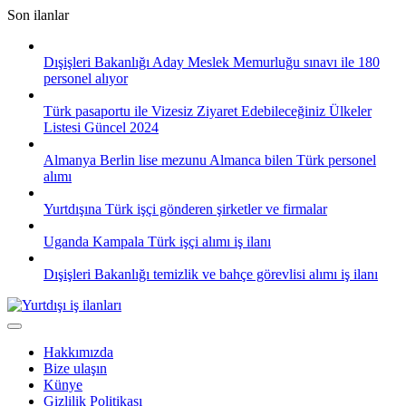
Skip
Son ilanlar
to
content
Dışişleri Bakanlığı Aday Meslek Memurluğu sınavı ile 180
personel alıyor
Türk pasaportu ile Vizesiz Ziyaret Edebileceğiniz Ülkeler
Listesi Güncel 2024
Almanya Berlin lise mezunu Almanca bilen Türk personel
alımı
Yurtdışına Türk işçi gönderen şirketler ve firmalar
Uganda Kampala Türk işçi alımı iş ilanı
Dışişleri Bakanlığı temizlik ve bahçe görevlisi alımı iş ilanı
Hakkımızda
Bize ulaşın
Künye
Gizlilik Politikası