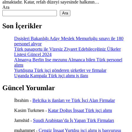
almaktadır. Katar, refah düzeyi sayesinde halkının…
Ara
Ara
Son İçerikler
Dışişleri Bakanlığı Aday Meslek Memurluğu sınavı ile 180
personel alıyor
Türk pasaportu ile Vizesiz Ziyaret Edebileceğiniz Ülkeler
Listesi Güncel 2024
Almanya Berlin lise mezunu Almanca bilen Türk personel
alımı
Yurtdışına Türk işçi gönderen şirketler ve firmalar
Uganda Kampala Türk işçi alımı iş ilanı
Güncel Yorumlar
İbrahim
-
Belçika iş ilanları ve Türk İşçi Alan Firmalar
Kasim Turkmen
-
Katar Doğuş İnşaat Türk işçi alımı
Jamshid
-
Suudi Arabistan’da İş Yapan Türk Firmaları
muhammet
-
Cengiz İnşaat Yurtdışı işçi alımı iş başvurusu