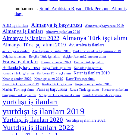
muhammet
-
Suudi Arabistan Riyad Türk Personel Alımı iş
ilanı
Almanya iş başvurusu
ABD iş ilanları
Almanya iş başvurusu 2019
Almanya iş ilanları
Almanya iş ilanları 2019
Almanya Türk işçi alımı
Almanya iş ilanları 2022
Almanya Türk işçi alımı 2019
Avustralya iş ilanları
avusturya iş ilanları
Azerbaycan iş ilanları 2019
Başkonsolosluk iş başvurusu 2019
Belçika iş ilanları
Belçika Türk işçi alımı
dışişleri bakanlığı memur alımı
Fransa iş ilanları
Fransa iş ilanları 2021
Fransa Türk işçi alımı
Hollanda iş başvurusu
italya Türk işçi alımı
Kanada iş başvurusu
Katar iş ilanları 2019
Kanada Türk işçi alımı
Kanberra Türk işçi alımı
Katar iş ilanları 2020
Katar işçi alımı 2019
Katar Türk işçi alımı
Katar Türk işçi alımı 2019
Kudüs Türk işçi alımı
Kırgızistan iş ilanları 2019
Paris iş başvurusu
Madrid Türk işçi alımı
Rusya Türk işçi alımı
Singapur iş ilanları
Singapur Türk işçi alımı
Singapur Türk personel alımı
Suudi Arabistan'da çalışmak
yurtdışı iş ilanları
yurtdışı iş ilanları 2019
Yurtdışı iş ilanları 2020
Yurtdışı iş ilanları 2021
Yurtdışı iş ilanları 2022