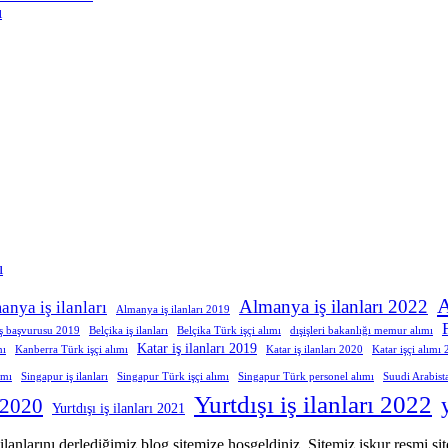
ı
ı
A
Almanya iş ilanları 2022
anya iş ilanları
Almanya iş ilanları 2019
iş başvurusu 2019
Belçika iş ilanları
Belçika Türk işçi alımı
dışişleri bakanlığı memur alımı
Katar iş ilanları 2019
mı
Kanberra Türk işçi alımı
Katar iş ilanları 2020
Katar işçi alımı
ımı
Singapur iş ilanları
Singapur Türk işçi alımı
Singapur Türk personel alımı
Suudi Arabist
Yurtdışı iş ilanları 2022
ı 2020
Yurtdışı iş ilanları 2021
ş ilanlarını derlediğimiz blog sitemize hoşgeldiniz. Sitemiz işkur resmi s