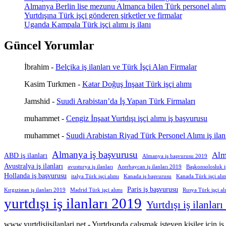
Almanya Berlin lise mezunu Almanca bilen Türk personel alım
Yurtdışına Türk işçi gönderen şirketler ve firmalar
Uganda Kampala Türk işçi alımı iş ilanı
Güncel Yorumlar
İbrahim
-
Belçika iş ilanları ve Türk İşçi Alan Firmalar
Kasim Turkmen
-
Katar Doğuş İnşaat Türk işçi alımı
Jamshid
-
Suudi Arabistan’da İş Yapan Türk Firmaları
muhammet
-
Cengiz İnşaat Yurtdışı işçi alımı iş başvurusu
muhammet
-
Suudi Arabistan Riyad Türk Personel Alımı iş ilan
Almanya iş başvurusu
Alm
ABD iş ilanları
Almanya iş başvurusu 2019
Avustralya iş ilanları
avusturya iş ilanları
Azerbaycan iş ilanları 2019
Başkonsolosluk 
Hollanda iş başvurusu
italya Türk işçi alımı
Kanada iş başvurusu
Kanada Türk işçi alı
Paris iş başvurusu
Kırgızistan iş ilanları 2019
Madrid Türk işçi alımı
Rusya Türk işçi al
yurtdışı iş ilanları 2019
Yurtdışı iş ilanlar
www.yurtdisiisilanlari.net - Yurtdışında çalışmak isteyen kişiler için i