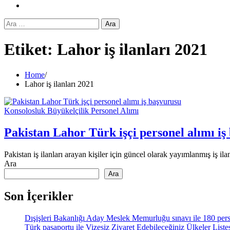
Instagram
Arama:
Etiket:
Lahor iş ilanları 2021
Home
Lahor iş ilanları 2021
Konsolosluk Büyükelçilik Personel Alımı
Pakistan Lahor Türk işçi personel alımı iş
Pakistan iş ilanları arayan kişiler için güncel olarak yayımlanmış iş ila
Ara
Ara
Son İçerikler
Dışişleri Bakanlığı Aday Meslek Memurluğu sınavı ile 180 pers
Türk pasaportu ile Vizesiz Ziyaret Edebileceğiniz Ülkeler List