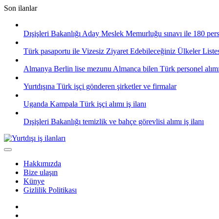
Skip
Son ilanlar
to
content
Dışişleri Bakanlığı Aday Meslek Memurluğu sınavı ile 180 pers
Türk pasaportu ile Vizesiz Ziyaret Edebileceğiniz Ülkeler List
Almanya Berlin lise mezunu Almanca bilen Türk personel alım
Yurtdışına Türk işçi gönderen şirketler ve firmalar
Uganda Kampala Türk işçi alımı iş ilanı
Dışişleri Bakanlığı temizlik ve bahçe görevlisi alımı iş ilanı
Hakkımızda
Bize ulaşın
Künye
Gizlilik Politikası
Facebook
Twitter