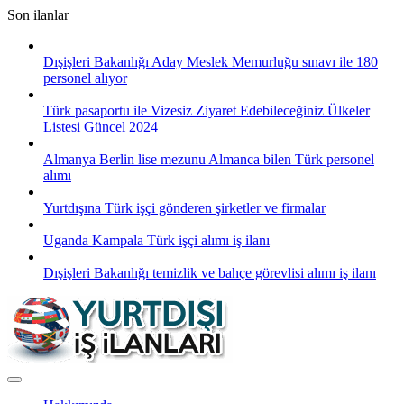
Skip
Son ilanlar
to
content
Dışişleri Bakanlığı Aday Meslek Memurluğu sınavı ile 180
personel alıyor
Türk pasaportu ile Vizesiz Ziyaret Edebileceğiniz Ülkeler
Listesi Güncel 2024
Almanya Berlin lise mezunu Almanca bilen Türk personel
alımı
Yurtdışına Türk işçi gönderen şirketler ve firmalar
Uganda Kampala Türk işçi alımı iş ilanı
Dışişleri Bakanlığı temizlik ve bahçe görevlisi alımı iş ilanı