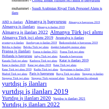
muhammet
-
Cengiz İnşaat Yurtdışı işçi alımı iş başvurusu
muhammet
-
Suudi Arabistan Riyad Türk Personel Alımı iş
ilanı
Almanya iş başvurusu
ABD iş ilanları
Almanya iş başvurusu 2019
Almanya iş ilanları
Almanya iş ilanları 2019
Almanya Türk işçi alımı
Almanya iş ilanları 2022
Almanya Türk işçi alımı 2019
Avustralya iş ilanları
avusturya iş ilanları
Azerbaycan iş ilanları 2019
Başkonsolosluk iş başvurusu 2019
Belçika iş ilanları
Belçika Türk işçi alımı
dışişleri bakanlığı memur alımı
Fransa iş ilanları
Fransa iş ilanları 2021
Fransa Türk işçi alımı
Hollanda iş başvurusu
italya Türk işçi alımı
Kanada iş başvurusu
Katar iş ilanları 2019
Kanada Türk işçi alımı
Kanberra Türk işçi alımı
Katar iş ilanları 2020
Katar işçi alımı 2019
Katar Türk işçi alımı
Katar Türk işçi alımı 2019
Kudüs Türk işçi alımı
Kırgızistan iş ilanları 2019
Paris iş başvurusu
Madrid Türk işçi alımı
Rusya Türk işçi alımı
Singapur iş ilanları
Singapur Türk işçi alımı
Singapur Türk personel alımı
Suudi Arabistan'da çalışmak
yurtdışı iş ilanları
yurtdışı iş ilanları 2019
Yurtdışı iş ilanları 2020
Yurtdışı iş ilanları 2021
Yurtdışı iş ilanları 2022