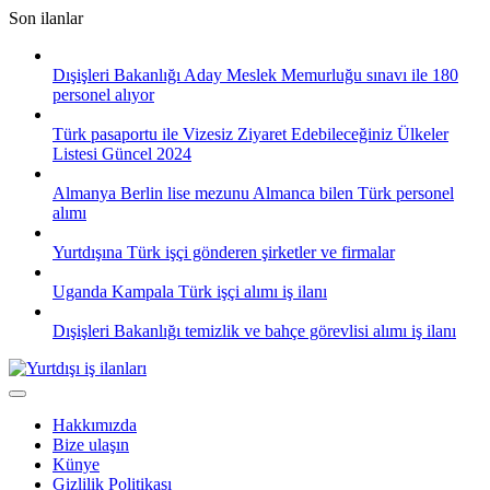
Skip
Son ilanlar
to
content
Dışişleri Bakanlığı Aday Meslek Memurluğu sınavı ile 180
personel alıyor
Türk pasaportu ile Vizesiz Ziyaret Edebileceğiniz Ülkeler
Listesi Güncel 2024
Almanya Berlin lise mezunu Almanca bilen Türk personel
alımı
Yurtdışına Türk işçi gönderen şirketler ve firmalar
Uganda Kampala Türk işçi alımı iş ilanı
Dışişleri Bakanlığı temizlik ve bahçe görevlisi alımı iş ilanı
Hakkımızda
Bize ulaşın
Künye
Gizlilik Politikası