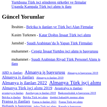
Yurtdışına Türk işçi gönderen şirketler ve firmalar
Uganda Kampala Türk işçi alımı iş ilanı
Güncel Yorumlar
İbrahim
-
Belçika iş ilanları ve Türk İşçi Alan Firmalar
Kasim Turkmen
-
Katar Doğuş İnşaat Türk işçi alımı
Jamshid
-
Suudi Arabistan’da İş Yapan Türk Firmaları
muhammet
-
Cengiz İnşaat Yurtdışı işçi alımı iş başvurusu
muhammet
-
Suudi Arabistan Riyad Türk Personel Alımı iş
ilanı
Almanya iş başvurusu
ABD iş ilanları
Almanya iş başvurusu 2019
Almanya iş ilanları
Almanya iş ilanları 2019
Almanya Türk işçi alımı
Almanya iş ilanları 2022
Almanya Türk işçi alımı 2019
Avustralya iş ilanları
avusturya iş ilanları
Azerbaycan iş ilanları 2019
Başkonsolosluk iş başvurusu 2019
Belçika iş ilanları
Belçika Türk işçi alımı
dışişleri bakanlığı memur alımı
Fransa iş ilanları
Fransa iş ilanları 2021
Fransa Türk işçi alımı
Hollanda iş başvurusu
italya Türk işçi alımı
Kanada iş başvurusu