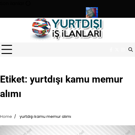
Skip
Son ilanlar
to
content
emurluğu sınavı ile 180 personel alıyor
Türk pasaportu ile Vizes
Facebook
Twitter
Inst
Etiket:
yurtdışı kamu memur
alımı
Home
yurtdışı kamu memur alımı