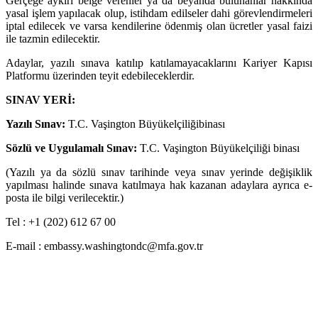
Gerçeğe aykırı belge verenler ya da beyanda bulunanlar hakkında
yasal işlem yapılacak olup, istihdam edilseler dahi görevlendirmeleri
iptal edilecek ve varsa kendilerine ödenmiş olan ücretler yasal faizi
ile tazmin edilecektir.
Adaylar, yazılı sınava katılıp katılamayacaklarını Kariyer Kapısı
Platformu üzerinden teyit edebileceklerdir.
SINAV YERİ:
Yazılı Sınav:
T.C. Vaşington Büyükelçiliğibinası
Sözlü ve Uygulamalı Sınav:
T.C. Vaşington Büyükelçiliği binası
(Yazılı ya da sözlü sınav tarihinde veya sınav yerinde değişiklik
yapılması halinde sınava katılmaya hak kazanan adaylara ayrıca e-
posta ile bilgi verilecektir.)
Tel : +1 (202) 612 67 00
E-mail : embassy.washingtondc@mfa.gov.tr