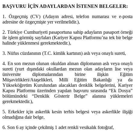
BAŞVURU İÇİN ADAYLARDAN İSTENEN BELGELER:
1. Özgeçmiş (CV) (Adayın adresi, telefon numarası ve e-posta
adresine de özgeçmişte yer verilmelidir.),
2. Türkiye Cumhuriyeti pasaportuna sahip adayların pasaport örneği
ile işlem görmüş sayfaları (Kariyer Kapısı Platformu’na tek bir belge
halinde yüklenmesi gerekmektedir.),
3. Nüfus cüzdanının (T.C. kimlik kartının) aslı veya onaylı sureti,
4. En son mezun olunan okuldan alınan diplomanın aslı veya onaylı
sureti (yurt dışındaki okullardan mezun olan adayların lise veya
üniversite diplomalarından birine ilişkin Eğitim
Müşavirlikleri/Ataşelikleri, Milli Eğitim Bakanlığı ya da
Yükseköğretim Kurulundan alacakları denklik belgelerini, Kariyer
Kapısı Platformu üzerinden yapılan başvuru sırasında “Ek Dosya”
bölümündeki “Denklik Gösterir Belge” alanına yüklemeleri
gerekmektedir.),
5. Erkekler için askerlik kesin terhis belgesi veya askerlikle ilişiği
olmadığına dair belge,
6. Son 6 ay içinde çekilmiş 1 adet renkli vesikalık fotoğraf,