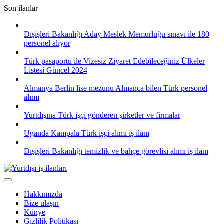
Skip
Son ilanlar
to
content
Dışişleri Bakanlığı Aday Meslek Memurluğu sınavı ile 180
personel alıyor
Türk pasaportu ile Vizesiz Ziyaret Edebileceğiniz Ülkeler
Listesi Güncel 2024
Almanya Berlin lise mezunu Almanca bilen Türk personel
alımı
Yurtdışına Türk işçi gönderen şirketler ve firmalar
Uganda Kampala Türk işçi alımı iş ilanı
Dışişleri Bakanlığı temizlik ve bahçe görevlisi alımı iş ilanı
Hakkımızda
Bize ulaşın
Künye
Gizlilik Politikası