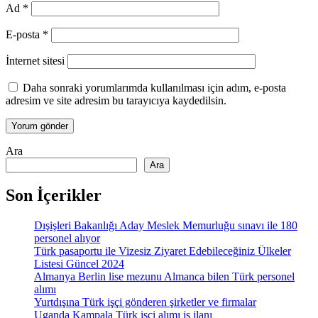
Ad
*
E-posta
*
İnternet sitesi
Daha sonraki yorumlarımda kullanılması için adım, e-posta
adresim ve site adresim bu tarayıcıya kaydedilsin.
Ara
Ara
Son İçerikler
Dışişleri Bakanlığı Aday Meslek Memurluğu sınavı ile 180
personel alıyor
Türk pasaportu ile Vizesiz Ziyaret Edebileceğiniz Ülkeler
Listesi Güncel 2024
Almanya Berlin lise mezunu Almanca bilen Türk personel
alımı
Yurtdışına Türk işçi gönderen şirketler ve firmalar
Uganda Kampala Türk işçi alımı iş ilanı