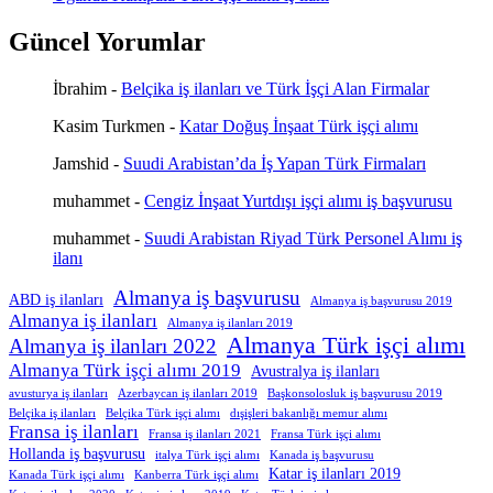
Güncel Yorumlar
İbrahim
-
Belçika iş ilanları ve Türk İşçi Alan Firmalar
Kasim Turkmen
-
Katar Doğuş İnşaat Türk işçi alımı
Jamshid
-
Suudi Arabistan’da İş Yapan Türk Firmaları
muhammet
-
Cengiz İnşaat Yurtdışı işçi alımı iş başvurusu
muhammet
-
Suudi Arabistan Riyad Türk Personel Alımı iş
ilanı
Almanya iş başvurusu
ABD iş ilanları
Almanya iş başvurusu 2019
Almanya iş ilanları
Almanya iş ilanları 2019
Almanya Türk işçi alımı
Almanya iş ilanları 2022
Almanya Türk işçi alımı 2019
Avustralya iş ilanları
avusturya iş ilanları
Azerbaycan iş ilanları 2019
Başkonsolosluk iş başvurusu 2019
Belçika iş ilanları
Belçika Türk işçi alımı
dışişleri bakanlığı memur alımı
Fransa iş ilanları
Fransa iş ilanları 2021
Fransa Türk işçi alımı
Hollanda iş başvurusu
italya Türk işçi alımı
Kanada iş başvurusu
Katar iş ilanları 2019
Kanada Türk işçi alımı
Kanberra Türk işçi alımı