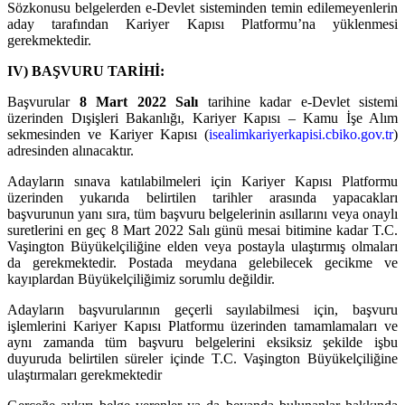
Sözkonusu belgelerden e-Devlet sisteminden temin edilemeyenlerin
aday tarafından Kariyer Kapısı Platformu’na yüklenmesi
gerekmektedir.
IV) BAŞVURU TARİHİ:
Başvurular
8 Mart 2022 Salı
tarihine kadar e-Devlet sistemi
üzerinden Dışişleri Bakanlığı, Kariyer Kapısı – Kamu İşe Alım
sekmesinden ve Kariyer Kapısı (
isealimkariyerkapisi.cbiko.gov.tr
)
adresinden alınacaktır.
Adayların sınava katılabilmeleri için Kariyer Kapısı Platformu
üzerinden yukarıda belirtilen tarihler arasında yapacakları
başvurunun yanı sıra, tüm başvuru belgelerinin asıllarını veya onaylı
suretlerini en geç 8 Mart 2022 Salı günü mesai bitimine kadar T.C.
Vaşington Büyükelçiliğine elden veya postayla ulaştırmış olmaları
da gerekmektedir. Postada meydana gelebilecek gecikme ve
kayıplardan Büyükelçiliğimiz sorumlu değildir.
Adayların başvurularının geçerli sayılabilmesi için, başvuru
işlemlerini Kariyer Kapısı Platformu üzerinden tamamlamaları ve
aynı zamanda tüm başvuru belgelerini eksiksiz şekilde işbu
duyuruda belirtilen süreler içinde T.C. Vaşington Büyükelçiliğine
ulaştırmaları gerekmektedir