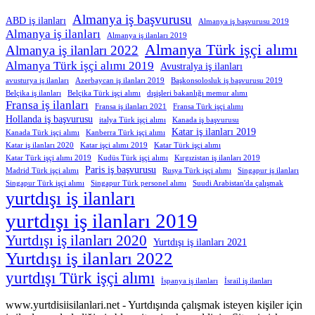
Almanya iş başvurusu
ABD iş ilanları
Almanya iş başvurusu 2019
Almanya iş ilanları
Almanya iş ilanları 2019
Almanya Türk işçi alımı
Almanya iş ilanları 2022
Almanya Türk işçi alımı 2019
Avustralya iş ilanları
avusturya iş ilanları
Azerbaycan iş ilanları 2019
Başkonsolosluk iş başvurusu 2019
Belçika iş ilanları
Belçika Türk işçi alımı
dışişleri bakanlığı memur alımı
Fransa iş ilanları
Fransa iş ilanları 2021
Fransa Türk işçi alımı
Hollanda iş başvurusu
italya Türk işçi alımı
Kanada iş başvurusu
Katar iş ilanları 2019
Kanada Türk işçi alımı
Kanberra Türk işçi alımı
Katar iş ilanları 2020
Katar işçi alımı 2019
Katar Türk işçi alımı
Katar Türk işçi alımı 2019
Kudüs Türk işçi alımı
Kırgızistan iş ilanları 2019
Paris iş başvurusu
Madrid Türk işçi alımı
Rusya Türk işçi alımı
Singapur iş ilanları
Singapur Türk işçi alımı
Singapur Türk personel alımı
Suudi Arabistan'da çalışmak
yurtdışı iş ilanları
yurtdışı iş ilanları 2019
Yurtdışı iş ilanları 2020
Yurtdışı iş ilanları 2021
Yurtdışı iş ilanları 2022
yurtdışı Türk işçi alımı
İspanya iş ilanları
İsrail iş ilanları
www.yurtdisiisilanlari.net - Yurtdışında çalışmak isteyen kişiler için