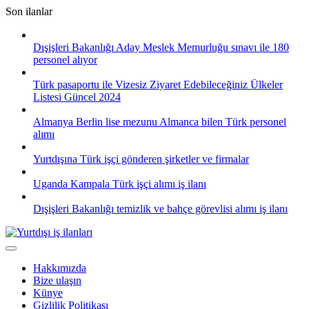
Skip
Son ilanlar
to
content
Dışişleri Bakanlığı Aday Meslek Memurluğu sınavı ile 180
personel alıyor
Türk pasaportu ile Vizesiz Ziyaret Edebileceğiniz Ülkeler
Listesi Güncel 2024
Almanya Berlin lise mezunu Almanca bilen Türk personel
alımı
Yurtdışına Türk işçi gönderen şirketler ve firmalar
Uganda Kampala Türk işçi alımı iş ilanı
Dışişleri Bakanlığı temizlik ve bahçe görevlisi alımı iş ilanı
Hakkımızda
Bize ulaşın
Künye
Gizlilik Politikası