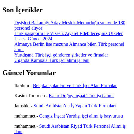
Son İçerikler
Dışişleri Bakanlığı Aday Meslek Memurluğu sınavı ile 180
personel alıyor
Türk pasaportu ile Vizesiz Ziyaret Edebileceğiniz Ülkeler
Listesi Güncel 2024
Almanya Berlin lise mezunu Almanca bilen Türk personel
alımı
Yurtdışına Türk işçi gönderen şirketler ve firmalar
Uganda Kampala Türk işçi alımı iş ilanı
Güncel Yorumlar
İbrahim
-
Belçika iş ilanları ve Türk İşçi Alan Firmalar
Kasim Turkmen
-
Katar Doğuş İnşaat Türk işçi alımı
Jamshid
-
Suudi Arabistan’da İş Yapan Türk Firmaları
muhammet
-
Cengiz İnşaat Yurtdışı işçi alımı iş başvurusu
muhammet
-
Suudi Arabistan Riyad Türk Personel Alımı iş
ilanı