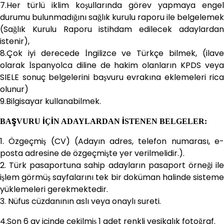
7.Her türlü iklim koşullarında görev yapmaya engel
durumu bulunmadığını sağlık kurulu raporu ile belgelemek
(Sağlık Kurulu Raporu istihdam edilecek adaylardan
istenir),
8.Çok iyi derecede İngilizce ve Türkçe bilmek, (ilave
olarak İspanyolca diline de hakim olanların KPDS veya
SIELE sonuç belgelerini başvuru evrakına eklemeleri rica
olunur)
9.Bilgisayar kullanabilmek.
BAŞVURU İÇİN ADAYLARDAN İSTENEN BELGELER:
1. Özgeçmiş (CV) (Adayın adres, telefon numarası, e-
posta adresine de özgeçmişte yer verilmelidir.).
2. Türk pasaportuna sahip adayların pasaport örneği ile
işlem görmüş sayfalarını tek bir doküman halinde sisteme
yüklemeleri gerekmektedir.
3. Nüfus cüzdanının aslı veya onaylı sureti.
4.Son 6 ay içinde çekilmiş 1 adet renkli vesikalık fotoğraf.