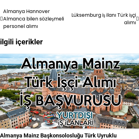
Almanya Hannover
Yazı
Lüksemburg iş ilanı Türk işçi
Almanca bilen sözleşmeli
alımı
gezinmesi
personel alımı
ilgili içerikler
Almanya Mainz Başkonsolosluğu Türk Uyruklu