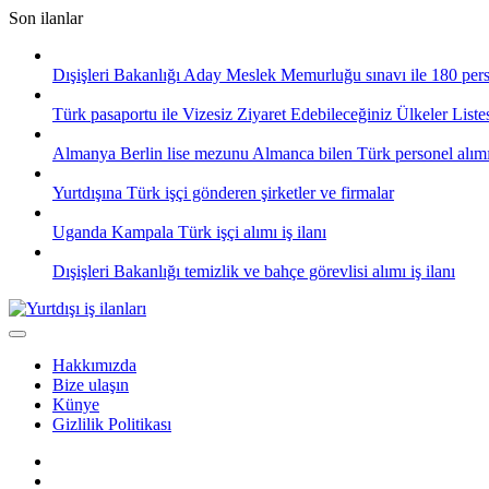
Skip
Son ilanlar
to
content
Dışişleri Bakanlığı Aday Meslek Memurluğu sınavı ile 180 pers
Türk pasaportu ile Vizesiz Ziyaret Edebileceğiniz Ülkeler List
Almanya Berlin lise mezunu Almanca bilen Türk personel alım
Yurtdışına Türk işçi gönderen şirketler ve firmalar
Uganda Kampala Türk işçi alımı iş ilanı
Dışişleri Bakanlığı temizlik ve bahçe görevlisi alımı iş ilanı
Hakkımızda
Bize ulaşın
Künye
Gizlilik Politikası
Facebook
Twitter