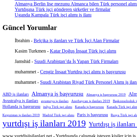
Almanya Berlin lise mezunu Almanca bilen Türk personel alım
Yurtdışına Türk işçi gönderen şirketler ve firmalar
Uganda Kampala Türk işçi alımı iş ilanı
Güncel Yorumlar
İbrahim
-
Belçika iş ilanları ve Türk İşçi Alan Firmalar
Kasim Turkmen
-
Katar Doğuş İnşaat Türk işçi alımı
Jamshid
-
Suudi Arabistan’da İş Yapan Türk Firmaları
muhammet
-
Cengiz İnşaat Yurtdışı işçi alımı iş başvurusu
muhammet
-
Suudi Arabistan Riyad Türk Personel Alımı iş ilan
Almanya iş başvurusu
Alm
ABD iş ilanları
Almanya iş başvurusu 2019
Avustralya iş ilanları
avusturya iş ilanları
Azerbaycan iş ilanları 2019
Başkonsolosluk 
Hollanda iş başvurusu
italya Türk işçi alımı
Kanada iş başvurusu
Kanada Türk işçi alı
Paris iş başvurusu
Kırgızistan iş ilanları 2019
Madrid Türk işçi alımı
Rusya Türk işçi al
yurtdışı iş ilanları 2019
Yurtdışı iş ilanlar
www.yurtdisiisilanlari.net - Yurtdışında çalışmak isteyen kişiler için i