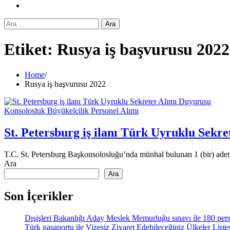
Instagram
Arama:
Etiket:
Rusya iş başvurusu 2022
Home
Rusya iş başvurusu 2022
Konsolosluk Büyükelçilik Personel Alımı
St. Petersburg iş ilanı Türk Uyruklu Sekr
T.C. St. Petersburg Başkonsolosluğu’nda münhal bulunan 1 (bir) adet
Ara
Ara
Son İçerikler
Dışişleri Bakanlığı Aday Meslek Memurluğu sınavı ile 180 pers
Türk pasaportu ile Vizesiz Ziyaret Edebileceğiniz Ülkeler List