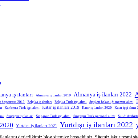
ı
ı
A
Almanya iş ilanları 2022
anya iş ilanları
Almanya iş ilanları 2019
iş başvurusu 2019
Belçika iş ilanları
Belçika Türk işçi alımı
dışişleri bakanlığı memur alımı
Katar iş ilanları 2019
mı
Kanberra Türk işçi alımı
Katar iş ilanları 2020
Katar işçi alımı
ımı
Singapur iş ilanları
Singapur Türk işçi alımı
Singapur Türk personel alımı
Suudi Arabist
Yurtdışı iş ilanları 2022
ı 2020
Yurtdışı iş ilanları 2021
ş ilanlarını derlediğimiz blog sitemize hoşgeldiniz. Sitemiz işkur resmi s