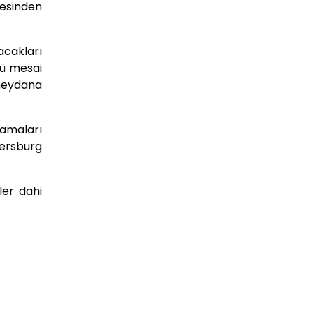
resinden
acakları
nü mesai
 meydana
lamaları
tersburg
ler dahi