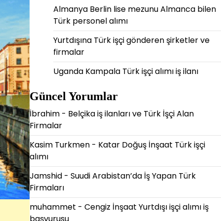
Almanya Berlin lise mezunu Almanca bilen
Türk personel alımı
Yurtdışına Türk işçi gönderen şirketler ve
firmalar
Uganda Kampala Türk işçi alımı iş ilanı
Güncel Yorumlar
İbrahim
-
Belçika iş ilanları ve Türk İşçi Alan
Firmalar
Kasim Turkmen
-
Katar Doğuş İnşaat Türk işçi
alımı
Jamshid
-
Suudi Arabistan’da İş Yapan Türk
Firmaları
muhammet
-
Cengiz İnşaat Yurtdışı işçi alımı iş
başvurusu