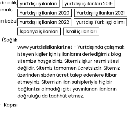
ırıcılık,
yurtdışı iş ilanları
yurtdışı iş ilanları 2019
mamak,
Yurtdışı iş ilanları 2020
Yurtdışı iş ilanları 2021
rı kabul
Yurtdışı iş ilanları 2022
yurtdışı Türk işçi alımı
İspanya iş ilanları
İsrail iş ilanları
 (Sağlık
www.yurtdisiisilanlari.net - Yurtdışında çalışmak
isteyen kişiler için iş ilanlarını derlediğimiz blog
sitemize hoşgeldiniz. Sitemiz işkur resmi sitesi
değildir. Sitemiz tamamen ücretsizdir. Sitemiz
üzerinden sizden ücret talep edenlere itibar
etmeyiniz. Sitemizin ilan sahipleriyle hiç bir
bağlantısı olmadığı gibi, yayınlanan ilanların
doğruluğu da taahhüt etmez.
r Kapısı