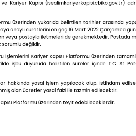
e Kariyer Kapısı (isealimkariyerkapisi.cbiko.gov.tr) ad
formu üzerinden yukarıda belirtilen tarihler arasında yap
ı veya onaylı suretlerini en geç 16 Mart 2022 Çarşamba gü
den veya postayla iletmeleri de gerekmektedir. Postada
sorumlu değildir.
vuru işlemlerini Kariyer Kapısı Platformu üzerinden tamam
lde işbu duyuruda belirtilen süreler içinde T.C. St Pe
r hakkında yasal işlem yapılacak olup, istihdam edilse
iş olan ücretler yasal faizi ile tazmin edilecektir.
Kapısı Platformu üzerinden teyit edebileceklerdir.