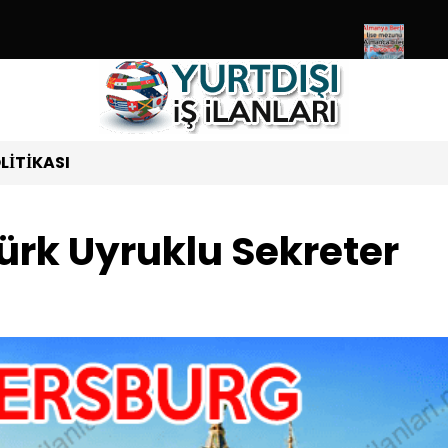
t Edebileceğiniz Ülkeler Listesi Güncel 2024
Almanya Berlin lis
OLITIKASI
 Türk Uyruklu Sekreter