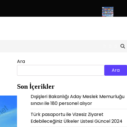
e mezunu Almanca bilen Türk personel alımı
Yurtdışına Türk işçi
Facebook
Twitter
Inst
Ara
Ara
Son İçerikler
Dışişleri Bakanlığı Aday Meslek Memurluğu
sınavı ile 180 personel alıyor
Türk pasaportu ile Vizesiz Ziyaret
Edebileceğiniz Ülkeler Listesi Güncel 2024