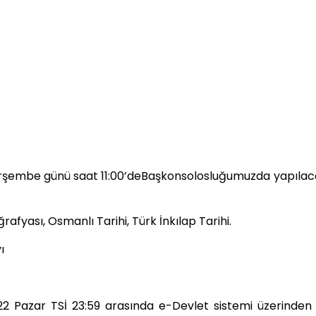
t Perşembe günü saat 11:00’deBaşkonsolosluğumuzda yapılac
afyası, Osmanlı Tarihi, Türk İnkılap Tarihi.
ı
2 Pazar TSİ 23:59 arasında e-Devlet sistemi üzerinden D