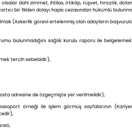
alar dahi zimmet, ihtilas, irtikâp, rüşvet, hırsızlık, doland
 kızartıcı bir fiilden dolayı hapis cezasından hükümlü bulun
ılmak (Askerlik görevi ertelenmiş olan adayların başvurula
rumu bulunmadığını sağlık kurulu raporu ile belgelemek
lmek tercih sebebidir),
osta adresine de özgeçmişte yer verilmelidir),
asaport örneği ile işlem görmüş sayfalarının (Kariye
edir),
reti,