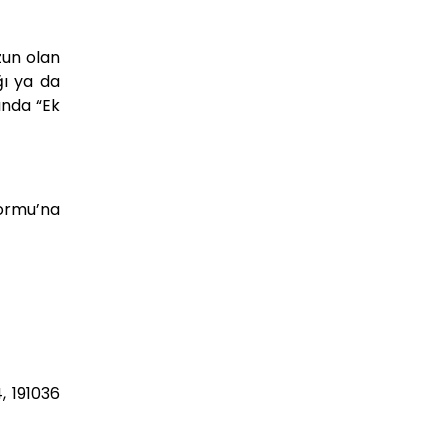
zun olan
ığı ya da
ında “Ek
ormu’na
, 191036