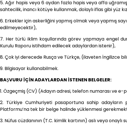
5. Ağır hapis veya 6 aydan fazla hapis veya affa uğramış ols
sahtecilik, inancı kötüye kullanmak, dolaylı iflas gibi yüz
6. Erkekler için askerliğini yapmış olmak veya yapmış say
edilmeyecektir),
7. Her türlü iklim koşullarında görev yapmaya engel du
Kurulu Raporu istihdam edilecek adaylardan istenir),
8. Çok iyi derecede Rusça ve Türkçe, (ilaveten İngilizce bi
9. Bilgisayar kullanabilmek.
BAŞVURU İÇİN ADAYLARDAN İSTENEN BELGELER:
1. Özgeçmiş (CV) (Adayın adresi, telefon numarası ve e-p
2. Türkiye Cumhuriyeti pasaportuna sahip adayların p
Platformu’na tek bir belge halinde yüklenmesi gerekmekt
3. Nüfus cüzdanının (T.C. kimlik kartının) aslı veya onaylı su