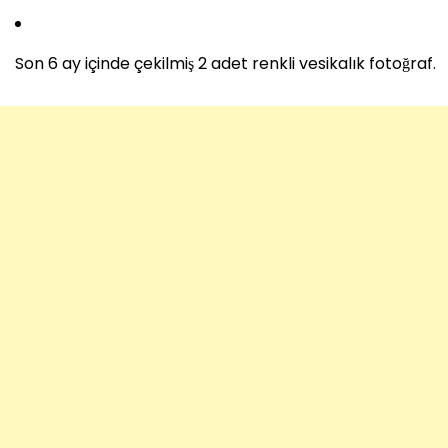
Son 6 ay içinde çekilmiş 2 adet renkli vesikalık fotoğraf.