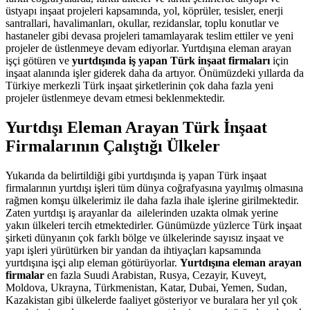
üstyapı inşaat projeleri kapsamında, yol, köprüler, tesisler, enerji
santrallari, havalimanları, okullar, rezidanslar, toplu konutlar ve
hastaneler gibi devasa projeleri tamamlayarak teslim ettiler ve yeni
projeler de üstlenmeye devam ediyorlar. Yurtdışına eleman arayan
işçi götüren ve
yurtdışında iş yapan Türk inşaat firmaları
için
inşaat alanında işler giderek daha da artıyor. Önümüzdeki yıllarda da
Türkiye merkezli Türk inşaat şirketlerinin çok daha fazla yeni
projeler üstlenmeye devam etmesi beklenmektedir.
Yurtdışı Eleman Arayan Türk İnşaat
Firmalarının Çalıştığı Ülkeler
Yukarıda da belirtildiği gibi yurtdışında iş yapan Türk inşaat
firmalarının yurtdışı işleri tüm dünya coğrafyasına yayılmış olmasına
rağmen komşu ülkelerimiz ile daha fazla ihale işlerine girilmektedir.
Zaten yurtdışı iş arayanlar da ailelerinden uzakta olmak yerine
yakın ülkeleri tercih etmektedirler. Günümüzde yüzlerce Türk inşaat
şirketi dünyanın çok farklı bölge ve ülkelerinde sayısız inşaat ve
yapı işleri yürütürken bir yandan da ihtiyaçları kapsamında
yurtdışına işçi alıp eleman götürüyorlar.
Yurtdışına eleman arayan
firmalar
en fazla Suudi Arabistan, Rusya, Cezayir, Kuveyt,
Moldova, Ukrayna, Türkmenistan, Katar, Dubai, Yemen, Sudan,
Kazakistan gibi ülkelerde faaliyet gösteriyor ve buralara her yıl çok