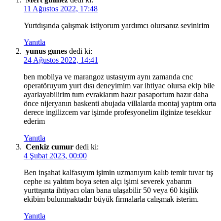
11 Ağustos 2022, 17:48
Yurtdışında çalışmak istiyorum yardımcı olursanız sevinirim
Yanıtla
yunus gunes
dedi ki:
24 Ağustos 2022, 14:41
ben mobilya ve marangoz ustasıyım aynı zamanda cnc
operatöruyum yurt dısı deneyimim var ihtiyac olursa ekip bile
ayarlayabilirim tum evraklarım hazır pasaportum hazır daha
önce nijeryanın baskenti abujada villalarda montaj yaptım orta
derece ingilizcem var işimde profesyonelim ilginize tesekkur
ederim
Yanıtla
Cenkiz cumur
dedi ki:
4 Şubat 2023, 00:00
Ben inşahat kalfasıyım işimin uzmanıyım kalıb temir tuvar tış
cephe ısı yalıtım boya seten alçı işimi severek yabarım
yurttışınta ihtiyacı olan bana ulaşabilir 50 veya 60 kişilik
ekibim bulunmaktadır büyük firmalarla calışmak isterim.
Yanıtla