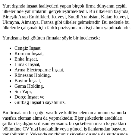
Yurt dışında inşaat faaliyetleri yapan birçok firma dünyanın çeşitli
ülkelerinde yatırımlarını gerçekleştirmektedir. Bu ülkelerin başında,
Birleşik Arap Emirlikleri, Kuveyt, Suudi Arabistan, Katar, Kuveyt,
Ukrayna, Almanya, Fransa gibi ülkeler gelmektedir. Bu nedenle bu
ülkelerde çalışmak için farklı pozisyonlarda işçi alımı yapılmaktadır.
Yurtdışına işçi götüren firmalar şöyle bir incelersek;
Cengiz İnşaat,
Korman İnşaat,
Enka İnşaat,
Limak İnşaat,
Arma Electroparnc İnşaat,
Rönesans Holding,
Baytur İnşaat,
Gama Holding,
Sur Yapı,
Dorçe İnşaat ve
Gürbağ İnşaat’ı sayabiliriz.
Bu firmaların bir çoğu vasıflı ve kalifiye eleman alımının yanında
vasıfsız eleman alımı da yapmaktadır. Eğer şirketlerin aradıkları
şartları taşıdığınızı düşünüyorsanız bu şirketlerin insan kaynakları
bölümüne CV’nizi bırakabilir veya güncel iş ilanlarından başvuru
yapabilirsiniz. Yukarıda saydığımız şirketler dışında da yurtdışında