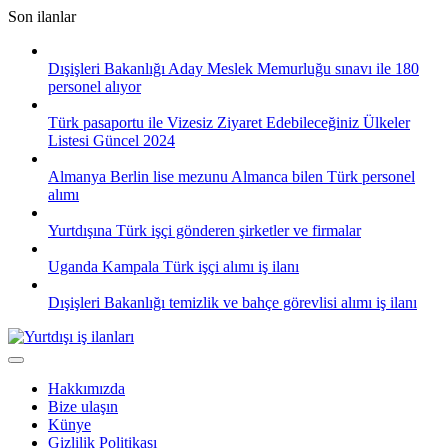
Skip
Son ilanlar
to
content
Dışişleri Bakanlığı Aday Meslek Memurluğu sınavı ile 180
personel alıyor
Türk pasaportu ile Vizesiz Ziyaret Edebileceğiniz Ülkeler
Listesi Güncel 2024
Almanya Berlin lise mezunu Almanca bilen Türk personel
alımı
Yurtdışına Türk işçi gönderen şirketler ve firmalar
Uganda Kampala Türk işçi alımı iş ilanı
Dışişleri Bakanlığı temizlik ve bahçe görevlisi alımı iş ilanı
Hakkımızda
Bize ulaşın
Künye
Gizlilik Politikası