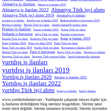
Almanya iş ilanları
Almanya iş ilanları 2019
Almanya Türk işçi alımı
Almanya iş ilanları 2022
Almanya Türk işçi alımı 2019
Avustralya iş ilanları
avusturya iş ilanları
Azerbaycan iş ilanları 2019
Başkonsolosluk iş başvurusu 2019
Belçika iş ilanları
Belçika Türk işçi alımı
dışişleri bakanlığı memur alımı
Fransa iş ilanları
Fransa iş ilanları 2021
Fransa Türk işçi alımı
Hollanda iş başvurusu
italya Türk işçi alımı
Kanada iş başvurusu
Katar iş ilanları 2019
Kanada Türk işçi alımı
Kanberra Türk işçi alımı
Katar iş ilanları 2020
Katar işçi alımı 2019
Katar Türk işçi alımı
Katar Türk işçi alımı 2019
Kudüs Türk işçi alımı
Kırgızistan iş ilanları 2019
Paris iş başvurusu
Madrid Türk işçi alımı
Rusya Türk işçi alımı
Singapur iş ilanları
Singapur Türk işçi alımı
Singapur Türk personel alımı
Suudi Arabistan'da çalışmak
yurtdışı iş ilanları
yurtdışı iş ilanları 2019
Yurtdışı iş ilanları 2020
Yurtdışı iş ilanları 2021
Yurtdışı iş ilanları 2022
yurtdışı Türk işçi alımı
İspanya iş ilanları
İsrail iş ilanları
www.yurtdisiisilanlari.net - Yurtdışında çalışmak isteyen kişiler için
iş ilanlarını derlediğimiz blog sitemize hoşgeldiniz. Sitemiz işkur
resmi sitesi değildir. Sitemiz tamamen ücretsizdir. Sitemiz üzerinden