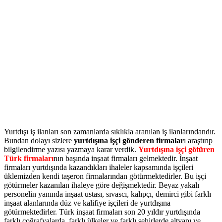
Yurtdışı iş ilanları son zamanlarda sıklıkla aranılan iş ilanlarındandır.
Bundan dolayı sizlere
yurtdışına işçi gönderen firmalar
ı araştırıp
bilgilendirme yazısı yazmaya karar verdik.
Yurtdışına işçi götüren
Türk firmaları
nın başında inşaat firmaları gelmektedir. İnşaat
firmaları yurtdışında kazandıkları ihaleler kapsamında işçileri
üklemizden kendi taşeron firmalarından götürmektedirler. Bu işçi
götürmeler kazanılan ihaleye göre değişmektedir. Beyaz yakalı
personelin yanında inşaat ustası, sıvascı, kalıpçı, demirci gibi farklı
inşaat alanlarında düz ve kalifiye işçileri de yurtdışına
götürmektedirler. Türk inşaat firmaları son 20 yıldır yurtdışında
farklı coğrafyalarda, farklı ülkeler ve farklı şehirlerde altyapı ve