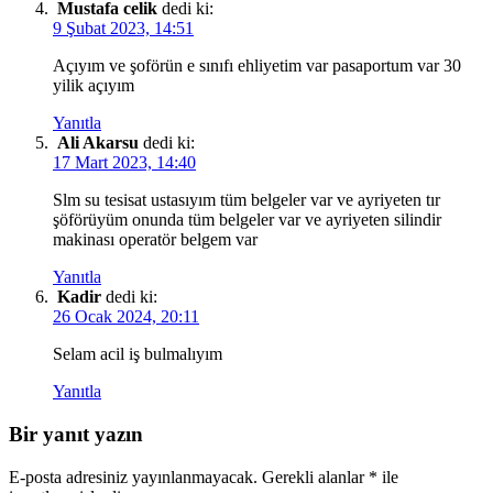
Mustafa celik
dedi ki:
9 Şubat 2023, 14:51
Açıyım ve şoförün e sınıfı ehliyetim var pasaportum var 30
yilik açıyım
Yanıtla
Ali Akarsu
dedi ki:
17 Mart 2023, 14:40
Slm su tesisat ustasıyım tüm belgeler var ve ayriyeten tır
şöförüyüm onunda tüm belgeler var ve ayriyeten silindir
makinası operatör belgem var
Yanıtla
Kadir
dedi ki:
26 Ocak 2024, 20:11
Selam acil iş bulmalıyım
Yanıtla
Bir yanıt yazın
E-posta adresiniz yayınlanmayacak.
Gerekli alanlar
*
ile