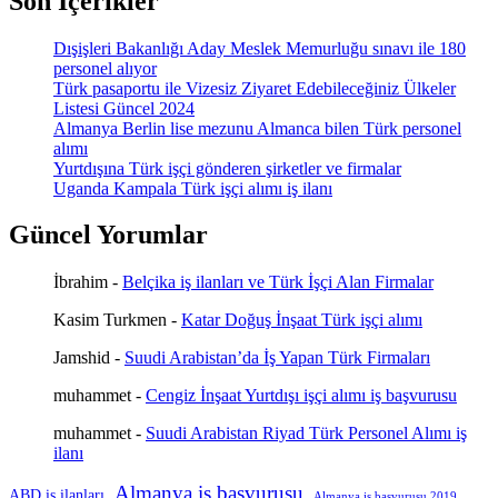
Son İçerikler
Dışişleri Bakanlığı Aday Meslek Memurluğu sınavı ile 180
personel alıyor
Türk pasaportu ile Vizesiz Ziyaret Edebileceğiniz Ülkeler
Listesi Güncel 2024
Almanya Berlin lise mezunu Almanca bilen Türk personel
alımı
Yurtdışına Türk işçi gönderen şirketler ve firmalar
Uganda Kampala Türk işçi alımı iş ilanı
Güncel Yorumlar
İbrahim
-
Belçika iş ilanları ve Türk İşçi Alan Firmalar
Kasim Turkmen
-
Katar Doğuş İnşaat Türk işçi alımı
Jamshid
-
Suudi Arabistan’da İş Yapan Türk Firmaları
muhammet
-
Cengiz İnşaat Yurtdışı işçi alımı iş başvurusu
muhammet
-
Suudi Arabistan Riyad Türk Personel Alımı iş
ilanı
Almanya iş başvurusu
ABD iş ilanları
Almanya iş başvurusu 2019