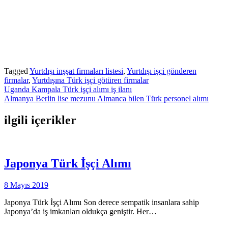
Tagged
Yurtdışı inşşat firmaları listesi
,
Yurtdışı işçi gönderen
firmalar
,
Yurtdışına Türk işçi götüren firmalar
Yazı
Uganda Kampala Türk işçi alımı iş ilanı
Almanya Berlin lise mezunu Almanca bilen Türk personel alımı
gezinmesi
ilgili içerikler
Japonya Türk İşçi Alımı
8 Mayıs 2019
Japonya Türk İşçi Alımı Son derece sempatik insanlara sahip
Japonya’da iş imkanları oldukça geniştir. Her…