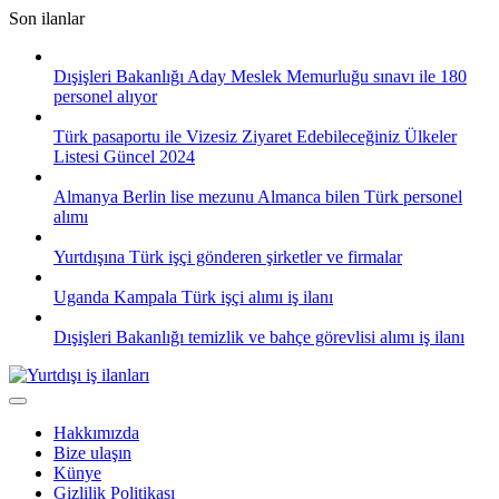
Skip
Son ilanlar
to
content
Dışişleri Bakanlığı Aday Meslek Memurluğu sınavı ile 180
personel alıyor
Türk pasaportu ile Vizesiz Ziyaret Edebileceğiniz Ülkeler
Listesi Güncel 2024
Almanya Berlin lise mezunu Almanca bilen Türk personel
alımı
Yurtdışına Türk işçi gönderen şirketler ve firmalar
Uganda Kampala Türk işçi alımı iş ilanı
Dışişleri Bakanlığı temizlik ve bahçe görevlisi alımı iş ilanı
Hakkımızda
Bize ulaşın
Künye
Gizlilik Politikası