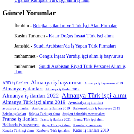
Uganda Kampala Türk işçi alımı iş ilanı
Güncel Yorumlar
İbrahim
-
Belçika iş ilanları ve Türk İşçi Alan Firmalar
Kasim Turkmen
-
Katar Doğuş İnşaat Türk işçi alımı
Jamshid
-
Suudi Arabistan’da İş Yapan Türk Firmaları
muhammet
-
Cengiz İnşaat Yurtdışı işçi alımı iş başvurusu
muhammet
-
Suudi Arabistan Riyad Türk Personel Alımı iş
ilanı
Almanya iş başvurusu
ABD iş ilanları
Almanya iş başvurusu 2019
Almanya iş ilanları
Almanya iş ilanları 2019
Almanya Türk işçi alımı
Almanya iş ilanları 2022
Almanya Türk işçi alımı 2019
Avustralya iş ilanları
avusturya iş ilanları
Azerbaycan iş ilanları 2019
Başkonsolosluk iş başvurusu 2019
Belçika iş ilanları
Belçika Türk işçi alımı
dışişleri bakanlığı memur alımı
Fransa iş ilanları
Fransa iş ilanları 2021
Fransa Türk işçi alımı
Hollanda iş başvurusu
italya Türk işçi alımı
Kanada iş başvurusu
Katar iş ilanları 2019
Kanada Türk işçi alımı
Kanberra Türk işçi alımı