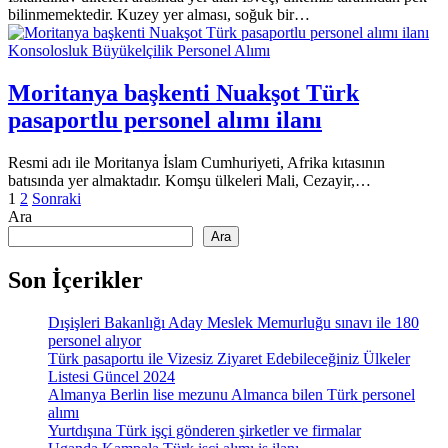
bilinmemektedir. Kuzey yer alması, soğuk bir…
Konsolosluk Büyükelçilik Personel Alımı
Moritanya başkenti Nuakşot Türk
pasaportlu personel alımı ilanı
Resmi adı ile Moritanya İslam Cumhuriyeti, Afrika kıtasının
batısında yer almaktadır. Komşu ülkeleri Mali, Cezayir,…
Yazı
1
2
Sonraki
Ara
sayfalaması
Ara
Son İçerikler
Dışişleri Bakanlığı Aday Meslek Memurluğu sınavı ile 180
personel alıyor
Türk pasaportu ile Vizesiz Ziyaret Edebileceğiniz Ülkeler
Listesi Güncel 2024
Almanya Berlin lise mezunu Almanca bilen Türk personel
alımı
Yurtdışına Türk işçi gönderen şirketler ve firmalar