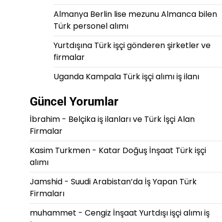
Almanya Berlin lise mezunu Almanca bilen
Türk personel alımı
Yurtdışına Türk işçi gönderen şirketler ve
firmalar
Uganda Kampala Türk işçi alımı iş ilanı
Güncel Yorumlar
İbrahim
-
Belçika iş ilanları ve Türk İşçi Alan
Firmalar
Kasim Turkmen
-
Katar Doğuş İnşaat Türk işçi
alımı
Jamshid
-
Suudi Arabistan’da İş Yapan Türk
Firmaları
muhammet
-
Cengiz İnşaat Yurtdışı işçi alımı iş