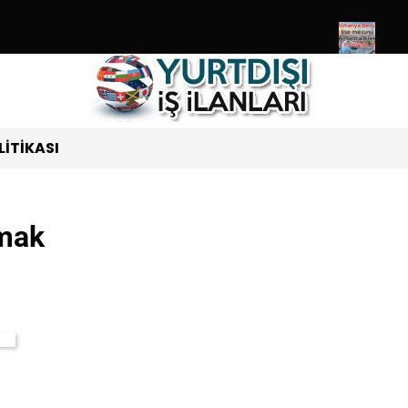
Ziyaret Edebileceğiniz Ülkeler Listesi Güncel 2024
Almanya Berli
LITIKASI
pmak