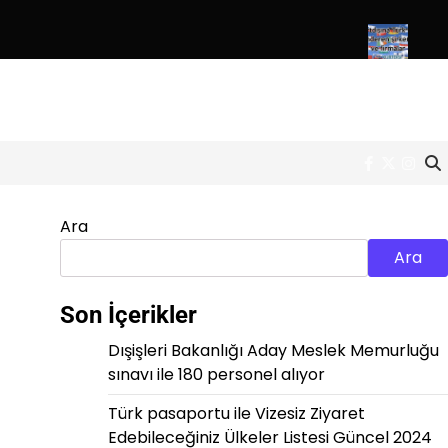
n lise mezunu Almanca bilen Türk personel alımı
Yurtdışına Türk
Facebook
Twitter
Inst
Ara
Ara
Son İçerikler
Dışişleri Bakanlığı Aday Meslek Memurluğu
sınavı ile 180 personel alıyor
Türk pasaportu ile Vizesiz Ziyaret
Edebileceğiniz Ülkeler Listesi Güncel 2024