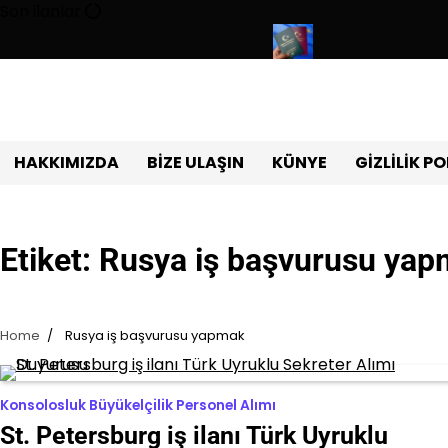
Skip
Son ilanlar
to
content
rluğu sınavı ile 180 personel alıyor
Türk pasaportu ile Vizesiz 
HAKKIMIZDA
BIZE ULAŞIN
KÜNYE
GIZLILIK PO
Etiket:
Rusya iş başvurusu ya
Home
Rusya iş başvurusu yapmak
Konsolosluk Büyükelçilik Personel Alımı
St. Petersburg iş ilanı Türk Uyruklu