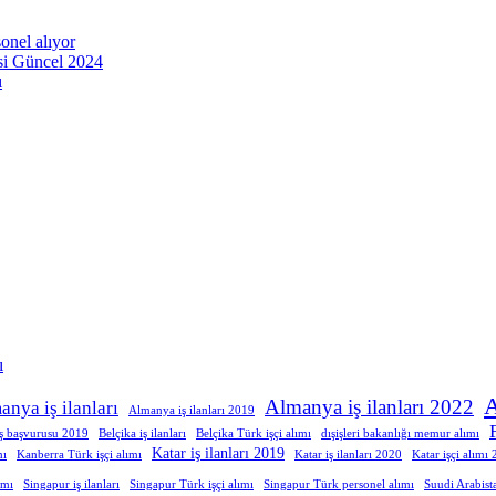
onel alıyor
esi Güncel 2024
ı
ı
A
Almanya iş ilanları 2022
anya iş ilanları
Almanya iş ilanları 2019
iş başvurusu 2019
Belçika iş ilanları
Belçika Türk işçi alımı
dışişleri bakanlığı memur alımı
Katar iş ilanları 2019
mı
Kanberra Türk işçi alımı
Katar iş ilanları 2020
Katar işçi alımı
ımı
Singapur iş ilanları
Singapur Türk işçi alımı
Singapur Türk personel alımı
Suudi Arabist