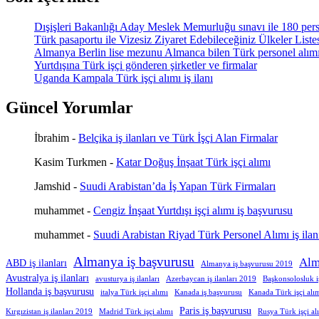
Dışişleri Bakanlığı Aday Meslek Memurluğu sınavı ile 180 pers
Türk pasaportu ile Vizesiz Ziyaret Edebileceğiniz Ülkeler List
Almanya Berlin lise mezunu Almanca bilen Türk personel alım
Yurtdışına Türk işçi gönderen şirketler ve firmalar
Uganda Kampala Türk işçi alımı iş ilanı
Güncel Yorumlar
İbrahim
-
Belçika iş ilanları ve Türk İşçi Alan Firmalar
Kasim Turkmen
-
Katar Doğuş İnşaat Türk işçi alımı
Jamshid
-
Suudi Arabistan’da İş Yapan Türk Firmaları
muhammet
-
Cengiz İnşaat Yurtdışı işçi alımı iş başvurusu
muhammet
-
Suudi Arabistan Riyad Türk Personel Alımı iş ilan
Almanya iş başvurusu
Alm
ABD iş ilanları
Almanya iş başvurusu 2019
Avustralya iş ilanları
avusturya iş ilanları
Azerbaycan iş ilanları 2019
Başkonsolosluk 
Hollanda iş başvurusu
italya Türk işçi alımı
Kanada iş başvurusu
Kanada Türk işçi alı
Paris iş başvurusu
Kırgızistan iş ilanları 2019
Madrid Türk işçi alımı
Rusya Türk işçi al