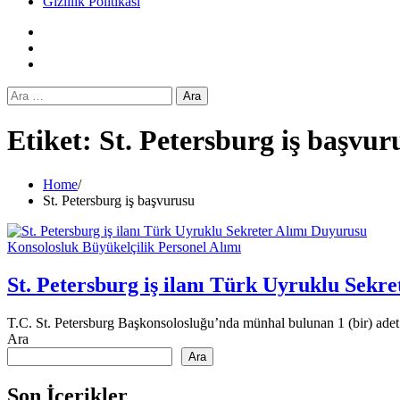
Gizlilik Politikası
Facebook
Twitter
Instagram
Arama:
Etiket:
St. Petersburg iş başvur
Home
St. Petersburg iş başvurusu
Konsolosluk Büyükelçilik Personel Alımı
St. Petersburg iş ilanı Türk Uyruklu Sekr
T.C. St. Petersburg Başkonsolosluğu’nda münhal bulunan 1 (bir) adet
Ara
Ara
Son İçerikler