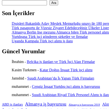
Ara
Son İçerikler
Dışişleri Bakanlığı Aday Meslek Memurluğu sınavı ile 180 pers
Türk pasaportu ile Vizesiz Ziyaret Edebileceğiniz Ülkeler List
Almanya Berlin lise mezunu Almanca bilen Türk personel alım
Yurtdışına Türk işçi gönderen şirketler ve firmalar
Uganda Kampala Türk işçi alımı iş ilanı
Güncel Yorumlar
İbrahim
-
Belçika iş ilanları ve Türk İşçi Alan Firmalar
Kasim Turkmen
-
Katar Doğuş İnşaat Türk işçi alımı
Jamshid
-
Suudi Arabistan’da İş Yapan Türk Firmaları
muhammet
-
Cengiz İnşaat Yurtdışı işçi alımı iş başvurusu
muhammet
-
Suudi Arabistan Riyad Türk Personel Alımı iş ilan
Almanya iş başvurusu
Alm
ABD iş ilanları
Almanya iş başvurusu 2019