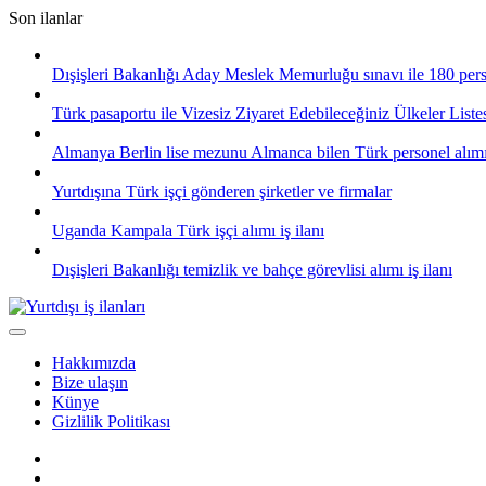
Skip
Son ilanlar
to
content
Dışişleri Bakanlığı Aday Meslek Memurluğu sınavı ile 180 pers
Türk pasaportu ile Vizesiz Ziyaret Edebileceğiniz Ülkeler List
Almanya Berlin lise mezunu Almanca bilen Türk personel alım
Yurtdışına Türk işçi gönderen şirketler ve firmalar
Uganda Kampala Türk işçi alımı iş ilanı
Dışişleri Bakanlığı temizlik ve bahçe görevlisi alımı iş ilanı
Hakkımızda
Bize ulaşın
Künye
Gizlilik Politikası
Facebook
Twitter