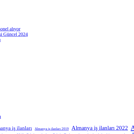
onel alıyor
esi Güncel 2024
ı
ı
A
Almanya iş ilanları 2022
anya iş ilanları
Almanya iş ilanları 2019