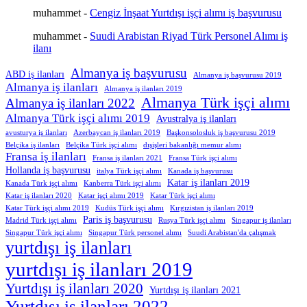
muhammet
-
Cengiz İnşaat Yurtdışı işçi alımı iş başvurusu
muhammet
-
Suudi Arabistan Riyad Türk Personel Alımı iş
ilanı
Almanya iş başvurusu
ABD iş ilanları
Almanya iş başvurusu 2019
Almanya iş ilanları
Almanya iş ilanları 2019
Almanya Türk işçi alımı
Almanya iş ilanları 2022
Almanya Türk işçi alımı 2019
Avustralya iş ilanları
avusturya iş ilanları
Azerbaycan iş ilanları 2019
Başkonsolosluk iş başvurusu 2019
Belçika iş ilanları
Belçika Türk işçi alımı
dışişleri bakanlığı memur alımı
Fransa iş ilanları
Fransa iş ilanları 2021
Fransa Türk işçi alımı
Hollanda iş başvurusu
italya Türk işçi alımı
Kanada iş başvurusu
Katar iş ilanları 2019
Kanada Türk işçi alımı
Kanberra Türk işçi alımı
Katar iş ilanları 2020
Katar işçi alımı 2019
Katar Türk işçi alımı
Katar Türk işçi alımı 2019
Kudüs Türk işçi alımı
Kırgızistan iş ilanları 2019
Paris iş başvurusu
Madrid Türk işçi alımı
Rusya Türk işçi alımı
Singapur iş ilanları
Singapur Türk işçi alımı
Singapur Türk personel alımı
Suudi Arabistan'da çalışmak
yurtdışı iş ilanları
yurtdışı iş ilanları 2019
Yurtdışı iş ilanları 2020
Yurtdışı iş ilanları 2021
Yurtdışı iş ilanları 2022