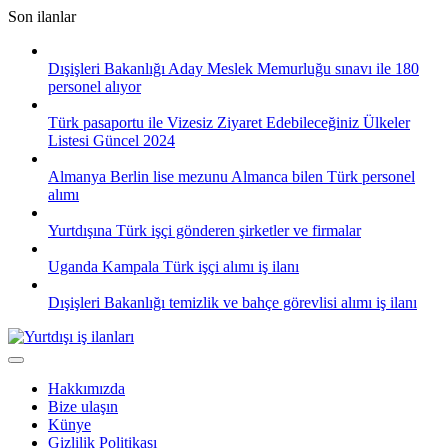
Skip
Son ilanlar
to
content
Dışişleri Bakanlığı Aday Meslek Memurluğu sınavı ile 180
personel alıyor
Türk pasaportu ile Vizesiz Ziyaret Edebileceğiniz Ülkeler
Listesi Güncel 2024
Almanya Berlin lise mezunu Almanca bilen Türk personel
alımı
Yurtdışına Türk işçi gönderen şirketler ve firmalar
Uganda Kampala Türk işçi alımı iş ilanı
Dışişleri Bakanlığı temizlik ve bahçe görevlisi alımı iş ilanı
Hakkımızda
Bize ulaşın
Künye
Gizlilik Politikası