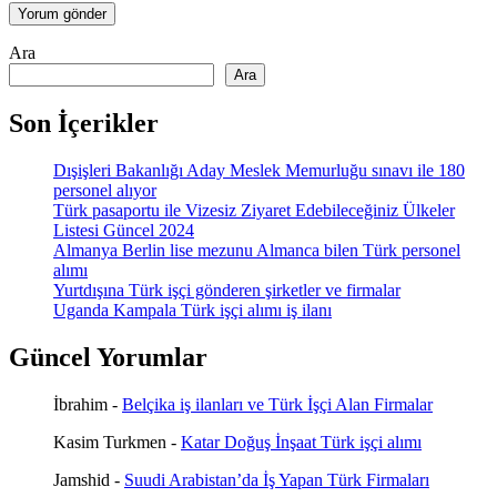
Ara
Ara
Son İçerikler
Dışişleri Bakanlığı Aday Meslek Memurluğu sınavı ile 180
personel alıyor
Türk pasaportu ile Vizesiz Ziyaret Edebileceğiniz Ülkeler
Listesi Güncel 2024
Almanya Berlin lise mezunu Almanca bilen Türk personel
alımı
Yurtdışına Türk işçi gönderen şirketler ve firmalar
Uganda Kampala Türk işçi alımı iş ilanı
Güncel Yorumlar
İbrahim
-
Belçika iş ilanları ve Türk İşçi Alan Firmalar
Kasim Turkmen
-
Katar Doğuş İnşaat Türk işçi alımı
Jamshid
-
Suudi Arabistan’da İş Yapan Türk Firmaları