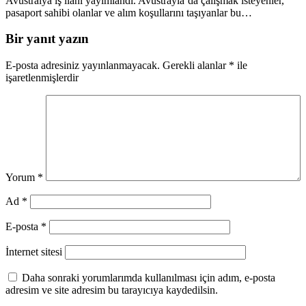
Avustralya iş ilanı yayımlandı. Avustrayla’da çalışmak isteyenler,
pasaport sahibi olanlar ve alım koşullarını taşıyanlar bu…
Bir yanıt yazın
E-posta adresiniz yayınlanmayacak.
Gerekli alanlar
*
ile
işaretlenmişlerdir
Yorum
*
Ad
*
E-posta
*
İnternet sitesi
Daha sonraki yorumlarımda kullanılması için adım, e-posta
adresim ve site adresim bu tarayıcıya kaydedilsin.