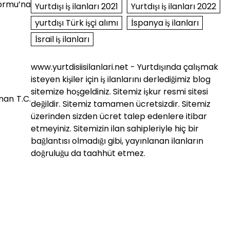
ormu’na
Yurtdışı iş ilanları 2021
Yurtdışı iş ilanları 2022
yurtdışı Türk işçi alımı
İspanya iş ilanları
İsrail iş ilanları
www.yurtdisiisilanlari.net - Yurtdışında çalışmak
isteyen kişiler için iş ilanlarını derlediğimiz blog
sitemize hoşgeldiniz. Sitemiz işkur resmi sitesi
nan T.C.
değildir. Sitemiz tamamen ücretsizdir. Sitemiz
üzerinden sizden ücret talep edenlere itibar
etmeyiniz. Sitemizin ilan sahipleriyle hiç bir
bağlantısı olmadığı gibi, yayınlanan ilanların
doğruluğu da taahhüt etmez.