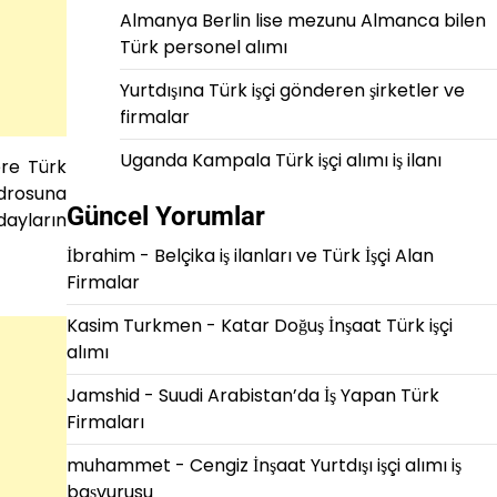
Almanya Berlin lise mezunu Almanca bilen
Türk personel alımı
Yurtdışına Türk işçi gönderen şirketler ve
firmalar
Uganda Kampala Türk işçi alımı iş ilanı
ere Türk
adrosuna
Güncel Yorumlar
dayların
İbrahim
-
Belçika iş ilanları ve Türk İşçi Alan
Firmalar
Kasim Turkmen
-
Katar Doğuş İnşaat Türk işçi
alımı
Jamshid
-
Suudi Arabistan’da İş Yapan Türk
Firmaları
muhammet
-
Cengiz İnşaat Yurtdışı işçi alımı iş
başvurusu