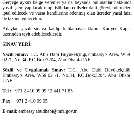
Gerçeğe aykırı belge verenler ya da beyanda bulunanlar hakkında
yasal işlem yapılacak olup, istihdam edilseler dahi görevlendirmeleri
iptal edilecek ve varsa kendilerine ödenmiş olan ücretler yasal faizi
ile tazmin edilecektir.
Adaylar, yazılı sınava katılıp katılamayacaklarını Kariyer Kapısı
üzerinden teyit edebileceklerdir.
SINAV YERİ:
Yazılı Sınav:
T.C. Abu Dabi Büyükelçiliği,Embassy’s Area, W59-
02 /1, No:34, P.O.Box:3204, Abu Dhabi-UAE
Sözlü ve Uygulamalı Sınav:
T.C. Abu Dabi Büyükelçiliği,
Embassy’s Area, W59-02 /1, No:34, P.O.Box:3204, Abu Dhabi-
UAE
Tel :
+971 2 410 99 99 / 2 441 71 85
Fax
: +971 2 410 99 05
E-mail:
embassy.abudhabi@mfa.gov.tr