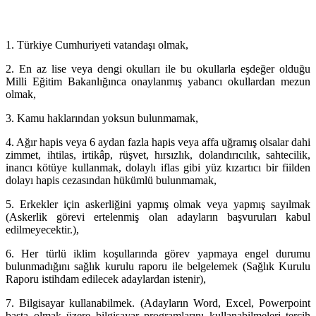
1. Türkiye Cumhuriyeti vatandaşı olmak,
2. En az lise veya dengi okulları ile bu okullarla eşdeğer olduğu
Milli Eğitim Bakanlığınca onaylanmış yabancı okullardan mezun
olmak,
3. Kamu haklarından yoksun bulunmamak,
4. Ağır hapis veya 6 aydan fazla hapis veya affa uğramış olsalar dahi
zimmet, ihtilas, irtikâp, rüşvet, hırsızlık, dolandırıcılık, sahtecilik,
inancı kötüye kullanmak, dolaylı iflas gibi yüz kızartıcı bir fiilden
dolayı hapis cezasından hükümlü bulunmamak,
5. Erkekler için askerliğini yapmış olmak veya yapmış sayılmak
(Askerlik görevi ertelenmiş olan adayların başvuruları kabul
edilmeyecektir.),
6. Her türlü iklim koşullarında görev yapmaya engel durumu
bulunmadığını sağlık kurulu raporu ile belgelemek (Sağlık Kurulu
Raporu istihdam edilecek adaylardan istenir),
7. Bilgisayar kullanabilmek. (Adayların Word, Excel, Powerpoint
başta olmak üzere bilgisayar programlarını kullanabilmeleri tercih