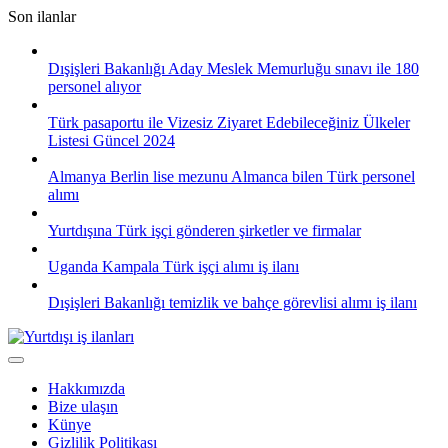
Skip
Son ilanlar
to
content
Dışişleri Bakanlığı Aday Meslek Memurluğu sınavı ile 180
personel alıyor
Türk pasaportu ile Vizesiz Ziyaret Edebileceğiniz Ülkeler
Listesi Güncel 2024
Almanya Berlin lise mezunu Almanca bilen Türk personel
alımı
Yurtdışına Türk işçi gönderen şirketler ve firmalar
Uganda Kampala Türk işçi alımı iş ilanı
Dışişleri Bakanlığı temizlik ve bahçe görevlisi alımı iş ilanı
Hakkımızda
Bize ulaşın
Künye
Gizlilik Politikası