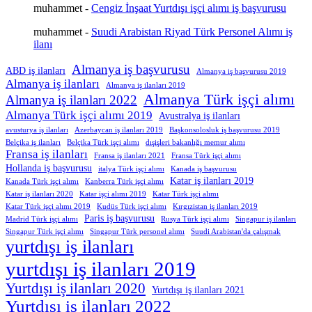
muhammet
-
Cengiz İnşaat Yurtdışı işçi alımı iş başvurusu
muhammet
-
Suudi Arabistan Riyad Türk Personel Alımı iş
ilanı
Almanya iş başvurusu
ABD iş ilanları
Almanya iş başvurusu 2019
Almanya iş ilanları
Almanya iş ilanları 2019
Almanya Türk işçi alımı
Almanya iş ilanları 2022
Almanya Türk işçi alımı 2019
Avustralya iş ilanları
avusturya iş ilanları
Azerbaycan iş ilanları 2019
Başkonsolosluk iş başvurusu 2019
Belçika iş ilanları
Belçika Türk işçi alımı
dışişleri bakanlığı memur alımı
Fransa iş ilanları
Fransa iş ilanları 2021
Fransa Türk işçi alımı
Hollanda iş başvurusu
italya Türk işçi alımı
Kanada iş başvurusu
Katar iş ilanları 2019
Kanada Türk işçi alımı
Kanberra Türk işçi alımı
Katar iş ilanları 2020
Katar işçi alımı 2019
Katar Türk işçi alımı
Katar Türk işçi alımı 2019
Kudüs Türk işçi alımı
Kırgızistan iş ilanları 2019
Paris iş başvurusu
Madrid Türk işçi alımı
Rusya Türk işçi alımı
Singapur iş ilanları
Singapur Türk işçi alımı
Singapur Türk personel alımı
Suudi Arabistan'da çalışmak
yurtdışı iş ilanları
yurtdışı iş ilanları 2019
Yurtdışı iş ilanları 2020
Yurtdışı iş ilanları 2021
Yurtdışı iş ilanları 2022