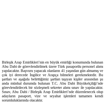
Birleşik Arap Emirlikleri’nin en büyük emirliği konumunda bulunan
Abu Dabi de görevlendirilmek üzere Türk pasaportlu personel alımı
yapılacaktır. Başvuru yapacak olanların 41 yaşından gün almamış ve
çok iyi derecede İngilice ve Arapça bilmeleri gerekmektedir. Bu
şartları ve aşağıda belirttiğimiz şartları taşıyan kişiler arasından şu
anda münhal durumda bulunan T.C. Abu Dabi Büyükelçiliği’nde
görevlendirilecek bir sözleşmeli sekreter alımı sınav ile yapılacaktır.
Sınav, Abu Dabi / Birleşik Arap Emirlikleri’nde düzenlenecek olup
adayların pasaport, vize ve seyahat işlemleri tamamen kendi
sorumluluklarında olacaktır.