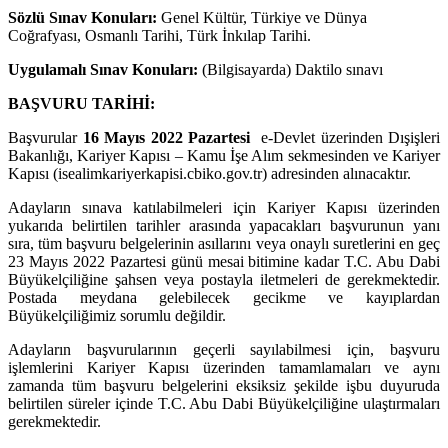
Sözlü Sınav Konuları:
Genel Kültür, Türkiye ve Dünya
Coğrafyası, Osmanlı Tarihi, Türk İnkılap Tarihi.
Uygulamalı Sınav Konuları:
(Bilgisayarda) Daktilo sınavı
BAŞVURU TARİHİ:
Başvurular
16 Mayıs 2022 Pazartesi
e-Devlet üzerinden Dışişleri
Bakanlığı, Kariyer Kapısı – Kamu İşe Alım sekmesinden ve Kariyer
Kapısı (isealimkariyerkapisi.cbiko.gov.tr) adresinden alınacaktır.
Adayların sınava katılabilmeleri için Kariyer Kapısı üzerinden
yukarıda belirtilen tarihler arasında yapacakları başvurunun yanı
sıra, tüm başvuru belgelerinin asıllarını veya onaylı suretlerini en geç
23 Mayıs 2022 Pazartesi günü mesai bitimine kadar T.C. Abu Dabi
Büyükelçiliğine şahsen veya postayla iletmeleri de gerekmektedir.
Postada meydana gelebilecek gecikme ve kayıplardan
Büyükelçiliğimiz sorumlu değildir.
Adayların başvurularının geçerli sayılabilmesi için, başvuru
işlemlerini Kariyer Kapısı üzerinden tamamlamaları ve aynı
zamanda tüm başvuru belgelerini eksiksiz şekilde işbu duyuruda
belirtilen süreler içinde T.C. Abu Dabi Büyükelçiliğine ulaştırmaları
gerekmektedir.