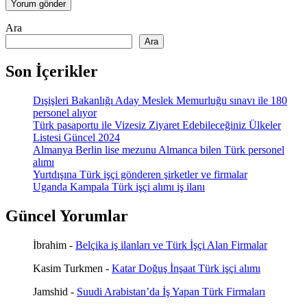
Ara
Ara
Son İçerikler
Dışişleri Bakanlığı Aday Meslek Memurluğu sınavı ile 180
personel alıyor
Türk pasaportu ile Vizesiz Ziyaret Edebileceğiniz Ülkeler
Listesi Güncel 2024
Almanya Berlin lise mezunu Almanca bilen Türk personel
alımı
Yurtdışına Türk işçi gönderen şirketler ve firmalar
Uganda Kampala Türk işçi alımı iş ilanı
Güncel Yorumlar
İbrahim
-
Belçika iş ilanları ve Türk İşçi Alan Firmalar
Kasim Turkmen
-
Katar Doğuş İnşaat Türk işçi alımı
Jamshid
-
Suudi Arabistan’da İş Yapan Türk Firmaları