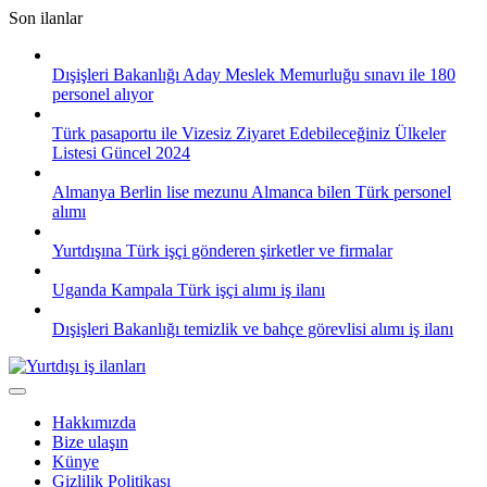
Skip
Son ilanlar
to
content
Dışişleri Bakanlığı Aday Meslek Memurluğu sınavı ile 180
personel alıyor
Türk pasaportu ile Vizesiz Ziyaret Edebileceğiniz Ülkeler
Listesi Güncel 2024
Almanya Berlin lise mezunu Almanca bilen Türk personel
alımı
Yurtdışına Türk işçi gönderen şirketler ve firmalar
Uganda Kampala Türk işçi alımı iş ilanı
Dışişleri Bakanlığı temizlik ve bahçe görevlisi alımı iş ilanı
Hakkımızda
Bize ulaşın
Künye
Gizlilik Politikası