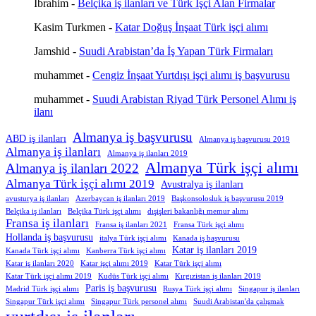
İbrahim
-
Belçika iş ilanları ve Türk İşçi Alan Firmalar
Kasim Turkmen
-
Katar Doğuş İnşaat Türk işçi alımı
Jamshid
-
Suudi Arabistan’da İş Yapan Türk Firmaları
muhammet
-
Cengiz İnşaat Yurtdışı işçi alımı iş başvurusu
muhammet
-
Suudi Arabistan Riyad Türk Personel Alımı iş
ilanı
Almanya iş başvurusu
ABD iş ilanları
Almanya iş başvurusu 2019
Almanya iş ilanları
Almanya iş ilanları 2019
Almanya Türk işçi alımı
Almanya iş ilanları 2022
Almanya Türk işçi alımı 2019
Avustralya iş ilanları
avusturya iş ilanları
Azerbaycan iş ilanları 2019
Başkonsolosluk iş başvurusu 2019
Belçika iş ilanları
Belçika Türk işçi alımı
dışişleri bakanlığı memur alımı
Fransa iş ilanları
Fransa iş ilanları 2021
Fransa Türk işçi alımı
Hollanda iş başvurusu
italya Türk işçi alımı
Kanada iş başvurusu
Katar iş ilanları 2019
Kanada Türk işçi alımı
Kanberra Türk işçi alımı
Katar iş ilanları 2020
Katar işçi alımı 2019
Katar Türk işçi alımı
Katar Türk işçi alımı 2019
Kudüs Türk işçi alımı
Kırgızistan iş ilanları 2019
Paris iş başvurusu
Madrid Türk işçi alımı
Rusya Türk işçi alımı
Singapur iş ilanları
Singapur Türk işçi alımı
Singapur Türk personel alımı
Suudi Arabistan'da çalışmak