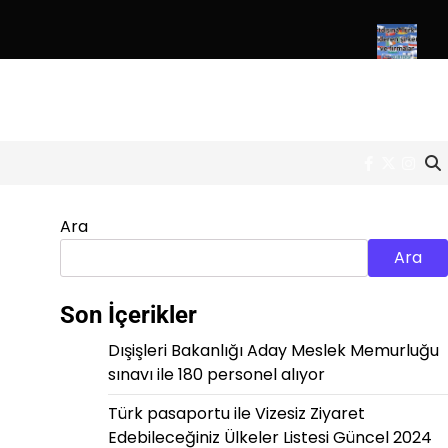
lin lise mezunu Almanca bilen Türk personel alımı
Yurtdışına Tü
Facebook
Twitter
Inst
Ara
Ara
Son İçerikler
Dışişleri Bakanlığı Aday Meslek Memurluğu
sınavı ile 180 personel alıyor
Türk pasaportu ile Vizesiz Ziyaret
Edebileceğiniz Ülkeler Listesi Güncel 2024