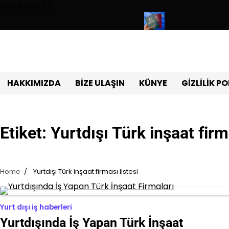
Skip
Son ilanlar
to
content
urluğu sınavı ile 180 personel alıyor
Türk pasaportu ile Vizesiz
HAKKIMIZDA
BIZE ULAŞIN
KÜNYE
GIZLILIK PO
Etiket:
Yurtdışı Türk inşaat firma
Home
Yurtdışı Türk inşaat firması listesi
Yurt dışı iş haberleri
Yurtdışında İş Yapan Türk İnşaat