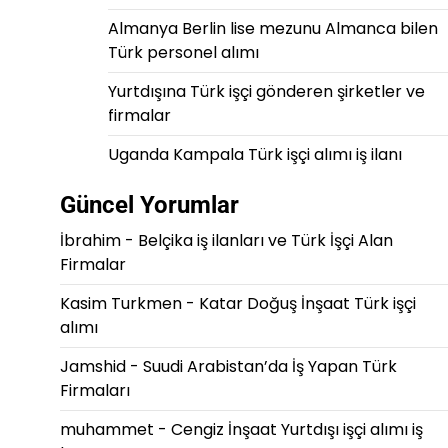
Almanya Berlin lise mezunu Almanca bilen
Türk personel alımı
Yurtdışına Türk işçi gönderen şirketler ve
firmalar
Uganda Kampala Türk işçi alımı iş ilanı
Güncel Yorumlar
İbrahim
-
Belçika iş ilanları ve Türk İşçi Alan
Firmalar
Kasim Turkmen
-
Katar Doğuş İnşaat Türk işçi
alımı
Jamshid
-
Suudi Arabistan’da İş Yapan Türk
Firmaları
muhammet
-
Cengiz İnşaat Yurtdışı işçi alımı iş