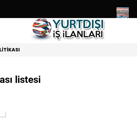
 Ziyaret Edebileceğiniz Ülkeler Listesi Güncel 2024
Almanya Ber
LITIKASI
sı listesi