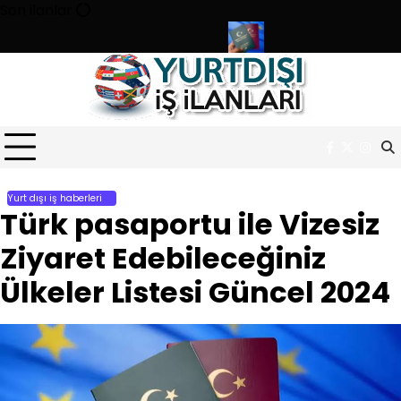
Skip
Son ilanlar
to
content
sınavı ile 180 personel alıyor
Türk pasaportu ile Vizesiz Ziyare
Facebook
Twitter
Inst
Yurt dışı iş haberleri
Türk pasaportu ile Vizesiz
Ziyaret Edebileceğiniz
Ülkeler Listesi Güncel 2024