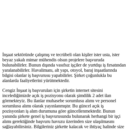
İnşaat sektöründe çalışmış ve tecrübeli olan kişiler ister usta, ister
beyaz yakalı mimar mühendis olsun projelere başvuruda
bulunabilirler. Bunun dışında vasıfsız işçiler de yurtdışı iş fırsatından
yaralanabilirler. Havalimanı, alt yapı, otoyol, baraj inşaatlarında
bilgisi olanlar iş başvurusu yapabilirler. Şirket çoğunlukla bu
alanlarda faaliyetlerini yürütmektedir.
Cengiz İnşaat iş başvuruları için şirketin internet sitesini
incelediğimizde açık iş pozisyonu olarak şimdilik 2 adet ilan
görmekteyiz. Bu ilanlar muhasebe sorumlusu alımı ve personel
sorumlusu alımı olarak yayınlanmıştır. Bu güncel açık iş
pozisyonları iş alım durumuna göre güncellenmektedir. Bunun
yanında şirkete genel iş başvurusunda bulunarak herhangi bir işçi
alımı gerektiğinde başvuru havuzu üzerinden size ulaşılmasını
sağlayabilirsiniz. Bilgileriniz şirkette kalacak ve ihtiyaç halinde size