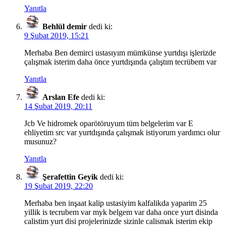
Yanıtla
Behlül demir
dedi ki:
9 Şubat 2019, 15:21
Merhaba Ben demirci ustasıyım mümkünse yurtdışı işlerizde
çalışmak isterim daha önce yurtdışında çalıştım tecrübem var
Yanıtla
Arslan Efe
dedi ki:
14 Şubat 2019, 20:11
Jcb Ve hidromek oparötöruyum tüm belgelerim var E
ehliyetim src var yurtdışında çalışmak istiyorum yardımcı olur
musunuz?
Yanıtla
Şerafettin Geyik
dedi ki:
19 Şubat 2019, 22:20
Merhaba ben inşaat kalip ustasiyim kalfalikda yaparim 25
yillik is tecrubem var myk belgem var daha once yurt disinda
calistim yurt disi projelerinizde sizinle calismak isterim ekip