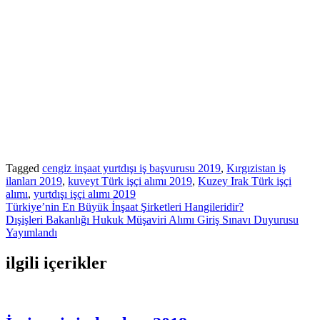
Tagged
cengiz inşaat yurtdışı iş başvurusu 2019
,
Kırgızistan iş
ilanları 2019
,
kuveyt Türk işçi alımı 2019
,
Kuzey Irak Türk işçi
alımı
,
yurtdışı işçi alımı 2019
Yazı
Türkiye’nin En Büyük İnşaat Şirketleri Hangileridir?
Dışişleri Bakanlığı Hukuk Müşaviri Alımı Giriş Sınavı Duyurusu
gezinmesi
Yayımlandı
ilgili içerikler