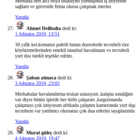
Merhaba ben alcı boya ustasıyım yurtdışında iş arıyorum
sağlam ve güvenilir firma olursa çalışmak isterim
Yanıtla
Ahmet Delibalta
dedi ki:
1 Ağustos 2019, 13:51
30 yıllk ket.komatsu paletli butun dozerlerde tecrubeli rize
köyhizmetlerinden emekli istanbul havalimanı vs tecrubeli
yurt dısı istekli teşekkr edrim.
Yanıtla
Şaban atmaca
dedi ki:
3 Ağustos 2019, 23:05
Merhabalar havalandırma tesisat ustasıyım ,kalıpta ustalığım
var diyer bütün işlerde her türlü çalışırım ,kırgızistanda
çalışmayı çok istiyorum afrikada çalıştım kamerunda yurt dışı
tecrubem var yardımcı olursanız çok dua ederim saygılarımla
Yanıtla
Murat güleç
dedi ki:
4 Ağustos 2019, 19:47