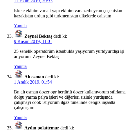
11 Ekim 2019, 20:33
Iskele ekibim var alt yapı ekibim var azerbeycan çeçenistan
kazakistan urdun gibi turkmenistqn ulkelerde calistim
Yanıtla
Zeynel Bektaş
dedi ki:
9 Kasım 2019, 11:01
25 senelik operatörüm istanbulda yaşıyorum yurtdyurtdışı işi
arıyorum. Zeynel Bektaş
Yanıtla
Alı osman
dedi ki:
1 Aralık 2019, 01:54
Bn alı osman dozer opr hertürlü dozer kullanıyorum sıfırlama
dolgu yarma palya işleri ve diğerleri sizinle yurdışında
çalışmayı cook istiyorum ılgaz tünelinde cengiz inşaatta
çalışmıştım
Yanıtla
Aydın polattemur
dedi ki: