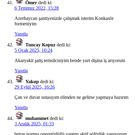
Ömer
dedi ki:
6 Temmuz 2022, 15:28
Azerbaycan şantiyenizde çalışmak isterim Konkasör
formeniyim
Yanıtla
Tuncay Kopuz
dedi ki:
5 Ocak 2025, 10:24
Akaryakit şatiş temsilcisiyim bende yurt dişina iş arıyorum
Yanıtla
Yakup
dedi ki:
29 Eylül 2025, 16:26
Çatı ve duvar ustasıyım elimden ne gelirse yapmaya hazırım
Yanıtla
muhammet
dedi ki:
3 Aralık 2025, 01:33
beton pompa operetörlüğü yaptım aktif şöförlük yapıyorum