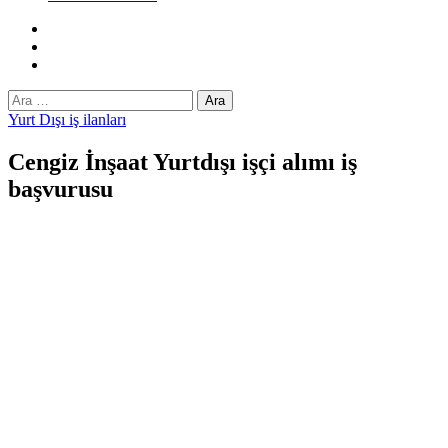
Facebook
Twitter
Instagram
Arama:
Yurt Dışı iş ilanları
Cengiz İnşaat Yurtdışı işçi alımı iş
başvurusu