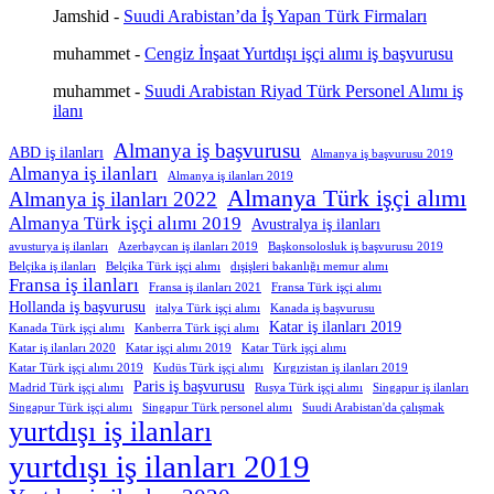
Jamshid
-
Suudi Arabistan’da İş Yapan Türk Firmaları
muhammet
-
Cengiz İnşaat Yurtdışı işçi alımı iş başvurusu
muhammet
-
Suudi Arabistan Riyad Türk Personel Alımı iş
ilanı
Almanya iş başvurusu
ABD iş ilanları
Almanya iş başvurusu 2019
Almanya iş ilanları
Almanya iş ilanları 2019
Almanya Türk işçi alımı
Almanya iş ilanları 2022
Almanya Türk işçi alımı 2019
Avustralya iş ilanları
avusturya iş ilanları
Azerbaycan iş ilanları 2019
Başkonsolosluk iş başvurusu 2019
Belçika iş ilanları
Belçika Türk işçi alımı
dışişleri bakanlığı memur alımı
Fransa iş ilanları
Fransa iş ilanları 2021
Fransa Türk işçi alımı
Hollanda iş başvurusu
italya Türk işçi alımı
Kanada iş başvurusu
Katar iş ilanları 2019
Kanada Türk işçi alımı
Kanberra Türk işçi alımı
Katar iş ilanları 2020
Katar işçi alımı 2019
Katar Türk işçi alımı
Katar Türk işçi alımı 2019
Kudüs Türk işçi alımı
Kırgızistan iş ilanları 2019
Paris iş başvurusu
Madrid Türk işçi alımı
Rusya Türk işçi alımı
Singapur iş ilanları
Singapur Türk işçi alımı
Singapur Türk personel alımı
Suudi Arabistan'da çalışmak
yurtdışı iş ilanları
yurtdışı iş ilanları 2019