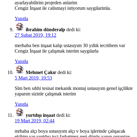
ayarlayabilirim projeden anlarim
Cengiz İnşaat ile calismayi istiyorum saygilarimla.
Yanıtla
ibrahim dünderalp
dedi ki:
27 Şubat 2019, 19:12
merhaba ben inşaat kalıp ustasıyım 30 yıllık tecrübem var
Cengiz İnşaat ile çalışmak isterim saygılarla
Yanıtla
Mehmet Çakır
dedi ki:
5 Mart 2019, 10:53
Slm ben sıhhi tesisat mekanik montaj ustasıyım genel işçilikte
yaparım sizinle çalışmak isterim
Yanıtla
yurtdışı inşaat
dedi ki:
19 Mart 2019, 02:44
mrhaba alçı boya ustasıyım alçı v boya işlerinde çalışacak
ekibim var yurtdışı işçi farketmez geri dönüş yapın organize