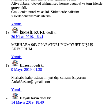
Altyapi.baraj.otoyol takimat sev kesme degabaj vs tum islerde
gorev aldi.
Cmlk.enka.nurol.vs as ltd. Sirketlerde calistim
sizlerledencalismak isterim.
Yanıtla
İSMAİL KUKU
dedi ki:
30 Nisan 2019, 16:41
MERHABA 963 OPARATÖRÜYÜM YURT DIŞI İŞ
ARIYORUM
Yanıtla
Hüseyin
dedi ki:
9 Mayıs 2019, 01:38
Merhaba kalıp ustasıyım yırt dışı calışma istiyorum
Arda63aslan@ gmail.com
Yanıtla
Hayati kaya
dedi ki:
14 Mayıs 2019, 18:40