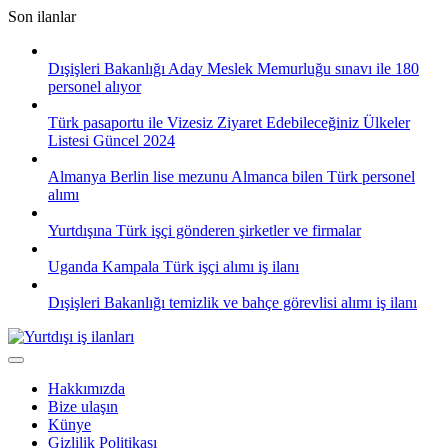
Skip
Son ilanlar
to
content
Dışişleri Bakanlığı Aday Meslek Memurluğu sınavı ile 180
personel alıyor
Türk pasaportu ile Vizesiz Ziyaret Edebileceğiniz Ülkeler
Listesi Güncel 2024
Almanya Berlin lise mezunu Almanca bilen Türk personel
alımı
Yurtdışına Türk işçi gönderen şirketler ve firmalar
Uganda Kampala Türk işçi alımı iş ilanı
Dışişleri Bakanlığı temizlik ve bahçe görevlisi alımı iş ilanı
Hakkımızda
Bize ulaşın
Künye
Gizlilik Politikası