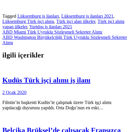
Tagged
Lüksemburg iş ilanları
,
Lüksemburg iş ilanları 2021
,
Lüksemburg Türk işçi alımı
,
Türk işçi alan ülkeler
,
Türk işçi alımı
yapan ülkeler
,
Yurtdışı iş ilanları 2021
Yazı
ABD Miami Türk Uyruklu Sözleşmeli Sekreter Alımı
ABD Washington Büyükelçiliği Türk Uyruklu Sözleşmeli Sekreter
gezinmesi
Alımı
ilgili içerikler
Kudüs Türk işçi alımı iş ilanı
2 Ocak 2020
Filistin’in başkenti Kudüs’te çalışmak üzere Türk işçi alımı
yapılacağı duyurusu yapıldı. Orta Doğu’nun en eski…
Belçika Brüksel’de çalışacak Fransızca