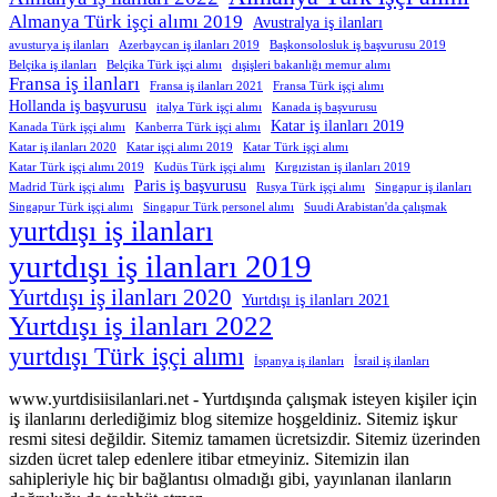
Almanya Türk işçi alımı 2019
Avustralya iş ilanları
avusturya iş ilanları
Azerbaycan iş ilanları 2019
Başkonsolosluk iş başvurusu 2019
Belçika iş ilanları
Belçika Türk işçi alımı
dışişleri bakanlığı memur alımı
Fransa iş ilanları
Fransa iş ilanları 2021
Fransa Türk işçi alımı
Hollanda iş başvurusu
italya Türk işçi alımı
Kanada iş başvurusu
Katar iş ilanları 2019
Kanada Türk işçi alımı
Kanberra Türk işçi alımı
Katar iş ilanları 2020
Katar işçi alımı 2019
Katar Türk işçi alımı
Katar Türk işçi alımı 2019
Kudüs Türk işçi alımı
Kırgızistan iş ilanları 2019
Paris iş başvurusu
Madrid Türk işçi alımı
Rusya Türk işçi alımı
Singapur iş ilanları
Singapur Türk işçi alımı
Singapur Türk personel alımı
Suudi Arabistan'da çalışmak
yurtdışı iş ilanları
yurtdışı iş ilanları 2019
Yurtdışı iş ilanları 2020
Yurtdışı iş ilanları 2021
Yurtdışı iş ilanları 2022
yurtdışı Türk işçi alımı
İspanya iş ilanları
İsrail iş ilanları
www.yurtdisiisilanlari.net - Yurtdışında çalışmak isteyen kişiler için
iş ilanlarını derlediğimiz blog sitemize hoşgeldiniz. Sitemiz işkur
resmi sitesi değildir. Sitemiz tamamen ücretsizdir. Sitemiz üzerinden
sizden ücret talep edenlere itibar etmeyiniz. Sitemizin ilan
sahipleriyle hiç bir bağlantısı olmadığı gibi, yayınlanan ilanların