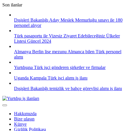
Skip
Son ilanlar
to
content
Dışişleri Bakanlığı Aday Meslek Memurluğu sınavı ile 180
personel alıyor
Türk pasaportu ile Vizesiz Ziyaret Edebileceğiniz Ülkeler
Listesi Güncel 2024
Almanya Berlin lise mezunu Almanca bilen Türk personel
alımı
Yurtdışına Türk işçi gönderen şirketler ve firmalar
Uganda Kampala Türk işçi alımı iş ilanı
Dışişleri Bakanlığı temizlik ve bahçe görevlisi alımı iş ilanı
Hakkımızda
Bize ulaşın
Künye
Gizlilik Politikası