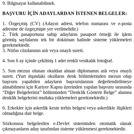
9. Bilgisayar kullanabilmek.
BAŞVURU İÇİN ADAYLARDAN İSTENEN BELGELER:
1. Özgeçmiş (CV) (Adayın adresi, telefon numarası ve e-posta
adresine de özgeçmişte yer verilmelidir.)
2. Türk pasaportuna sahip adayların pasaport örneği ile işlem
görmüş sayfalarını tek bir doküman halinde sisteme yüklemeleri
gerekmektedir.
3. Nüfus cüzdanının aslı veya onaylı sureti.
4. Son 6 ay içinde çekilmiş 1 adet renkli vesikalık fotoğraf.
5. Son mezun olunan okuldan alınan diplomanın aslı veya onaylı
sureti. (Yurt dışındaki okulların denk bölümlerinden mezun olup
başvuru yapabilen adayların başvurularının değerlendirilmeye
alınabilmesi için Kariyer Kapısı üzerinden yapılan başvuru sırasında
“Diğer Belgeleriniz” bölümünden “Denklik Gösterir Belge” alanına
denklik belgelerini mutlaka yüklemeleri gerekmektedir.)
6. Erkekler için askerlik kesin terhis belgesi veya askerlikle ilişikleri
olmadığına dair belge.
Sözkonusu belgelerden e-Devlet sisteminden otomatik olarak
çıkmayanların aday tarafından sisteme yüklenmesi gerekmektedir.