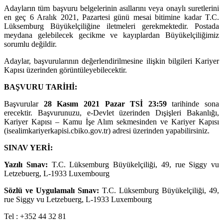
Adayların tüm başvuru belgelerinin asıllarını veya onaylı suretlerini
en geç 6 Aralık 2021, Pazartesi günü mesai bitimine kadar T.C.
Lüksemburg Büyükelçiliğine iletmeleri gerekmektedir. Postada
meydana gelebilecek gecikme ve kayıplardan Büyükelçiliğimiz
sorumlu değildir.
Adaylar, başvurularının değerlendirilmesine ilişkin bilgileri Kariyer
Kapısı üzerinden görüntüleyebilecektir.
BAŞVURU TARİHİ:
Başvurular
28 Kasım 2021 Pazar TSİ 23:59
tarihinde sona
erecektir. Başvurunuzu, e-Devlet üzerinden Dışişleri Bakanlığı,
Kariyer Kapısı – Kamu İşe Alım sekmesinden ve Kariyer Kapısı
(isealimkariyerkapisi.cbiko.gov.tr) adresi üzerinden yapabilirsiniz.
SINAV YERİ:
Yazılı Sınav:
T.C. Lüksemburg Büyükelçiliği, 49, rue Siggy vu
Letzebuerg, L-1933 Luxembourg
Sözlü ve Uygulamalı Sınav:
T.C. Lüksemburg Büyükelçiliği, 49,
rue Siggy vu Letzebuerg, L-1933 Luxembourg
Tel : +352 44 32 81