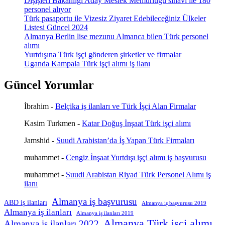
Dışişleri Bakanlığı Aday Meslek Memurluğu sınavı ile 180
personel alıyor
Türk pasaportu ile Vizesiz Ziyaret Edebileceğiniz Ülkeler
Listesi Güncel 2024
Almanya Berlin lise mezunu Almanca bilen Türk personel
alımı
Yurtdışına Türk işçi gönderen şirketler ve firmalar
Uganda Kampala Türk işçi alımı iş ilanı
Güncel Yorumlar
İbrahim
-
Belçika iş ilanları ve Türk İşçi Alan Firmalar
Kasim Turkmen
-
Katar Doğuş İnşaat Türk işçi alımı
Jamshid
-
Suudi Arabistan’da İş Yapan Türk Firmaları
muhammet
-
Cengiz İnşaat Yurtdışı işçi alımı iş başvurusu
muhammet
-
Suudi Arabistan Riyad Türk Personel Alımı iş
ilanı
Almanya iş başvurusu
ABD iş ilanları
Almanya iş başvurusu 2019
Almanya iş ilanları
Almanya iş ilanları 2019
Almanya Türk işçi alımı
Almanya iş ilanları 2022