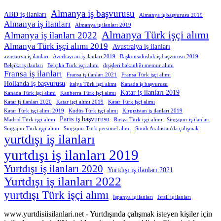
Almanya iş başvurusu
ABD iş ilanları
Almanya iş başvurusu 2019
Almanya iş ilanları
Almanya iş ilanları 2019
Almanya Türk işçi alımı
Almanya iş ilanları 2022
Almanya Türk işçi alımı 2019
Avustralya iş ilanları
avusturya iş ilanları
Azerbaycan iş ilanları 2019
Başkonsolosluk iş başvurusu 2019
Belçika iş ilanları
Belçika Türk işçi alımı
dışişleri bakanlığı memur alımı
Fransa iş ilanları
Fransa iş ilanları 2021
Fransa Türk işçi alımı
Hollanda iş başvurusu
italya Türk işçi alımı
Kanada iş başvurusu
Katar iş ilanları 2019
Kanada Türk işçi alımı
Kanberra Türk işçi alımı
Katar iş ilanları 2020
Katar işçi alımı 2019
Katar Türk işçi alımı
Katar Türk işçi alımı 2019
Kudüs Türk işçi alımı
Kırgızistan iş ilanları 2019
Paris iş başvurusu
Madrid Türk işçi alımı
Rusya Türk işçi alımı
Singapur iş ilanları
Singapur Türk işçi alımı
Singapur Türk personel alımı
Suudi Arabistan'da çalışmak
yurtdışı iş ilanları
yurtdışı iş ilanları 2019
Yurtdışı iş ilanları 2020
Yurtdışı iş ilanları 2021
Yurtdışı iş ilanları 2022
yurtdışı Türk işçi alımı
İspanya iş ilanları
İsrail iş ilanları
www.yurtdisiisilanlari.net - Yurtdışında çalışmak isteyen kişiler için