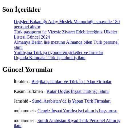
Son İçerikler
Dışişleri Bakanlığı Aday Meslek Memurluğu sınavı ile 180
personel alıyor
Türk pasaportu ile Vizesiz Ziyaret Edebileceğiniz Ülkeler
Listesi Güncel 2024
Almanya Berlin lise mezunu Almanca bilen Türk personel
alımı
Yurtdışına Türk işçi gönderen şirketler ve firmalar
Uganda Kampala Türk işçi alımı iş ilanı
Güncel Yorumlar
İbrahim
-
Belçika iş ilanları ve Türk İşçi Alan Firmalar
Kasim Turkmen
-
Katar Doğuş İnşaat Türk işçi alımı
Jamshid
-
Suudi Arabistan’da İş Yapan Türk Firmaları
muhammet
-
Cengiz İnşaat Yurtdışı işçi alımı iş başvurusu
muhammet
-
Suudi Arabistan Riyad Türk Personel Alımı iş
ilanı