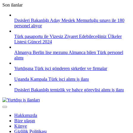
Skip
Son ilanlar
to
content
Dışişleri Bakanlığı Aday Meslek Memurluğu sınavı ile 180
personel alıyor
Türk pasaportu ile Vizesiz Ziyaret Edebileceğiniz Ülkeler
Listesi Güncel 2024
Almanya Berlin lise mezunu Almanca bilen Türk personel
alımı
Yurtdışına Türk işçi gönderen şirketler ve firmalar
Uganda Kampala Türk işçi alımı iş ilanı
Dışişleri Bakanlığı temizlik ve bahçe görevlisi alımı iş ilanı
Hakkımızda
Bize ulaşın
Künye
Gizlilik Politikası