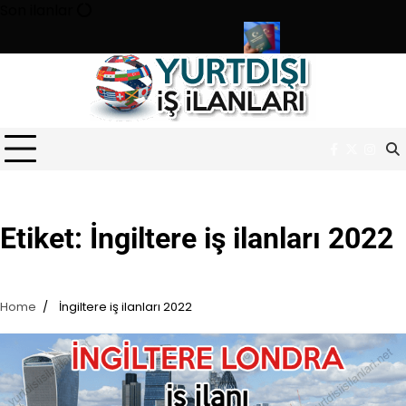
Skip
Son ilanlar
to
content
rluğu sınavı ile 180 personel alıyor
Türk pasaportu ile Vizesiz 
Facebook
Twitter
Inst
Etiket:
İngiltere iş ilanları 2022
Home
İngiltere iş ilanları 2022