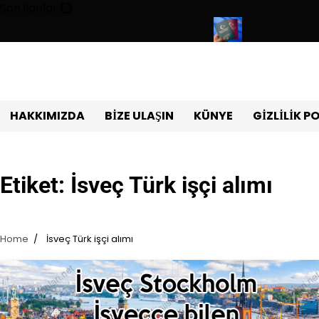
Skip
Son ilanlar
to
content
emurluğu sınavı ile 180 personel alıyor
Türk pasaportu ile Vize
HAKKIMIZDA
BIZE ULAŞIN
KÜNYE
GIZLILIK P
Etiket:
İsveç Türk işçi alımı
Home
İsveç Türk işçi alımı