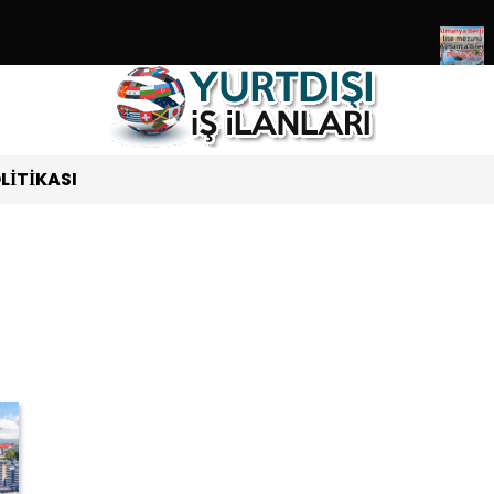
siz Ziyaret Edebileceğiniz Ülkeler Listesi Güncel 2024
Almanya B
OLITIKASI