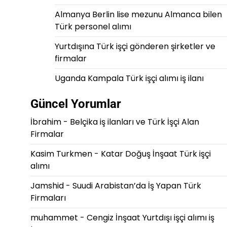
Almanya Berlin lise mezunu Almanca bilen
Türk personel alımı
Yurtdışına Türk işçi gönderen şirketler ve
firmalar
Uganda Kampala Türk işçi alımı iş ilanı
Güncel Yorumlar
İbrahim
-
Belçika iş ilanları ve Türk İşçi Alan
Firmalar
Kasim Turkmen
-
Katar Doğuş İnşaat Türk işçi
alımı
Jamshid
-
Suudi Arabistan’da İş Yapan Türk
Firmaları
muhammet
-
Cengiz İnşaat Yurtdışı işçi alımı iş