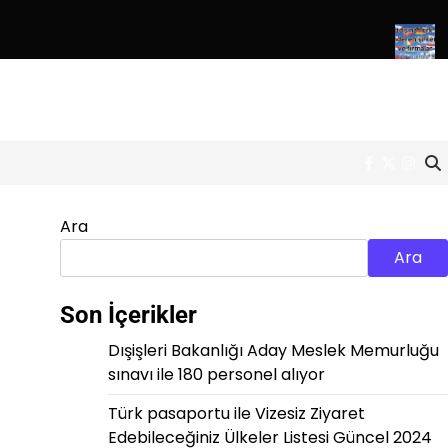
erlin lise mezunu Almanca bilen Türk personel alımı
Yurtdışına 
Facebook
Twitter
Inst
Ara
Ara
Son İçerikler
Dışişleri Bakanlığı Aday Meslek Memurluğu
sınavı ile 180 personel alıyor
Türk pasaportu ile Vizesiz Ziyaret
Edebileceğiniz Ülkeler Listesi Güncel 2024