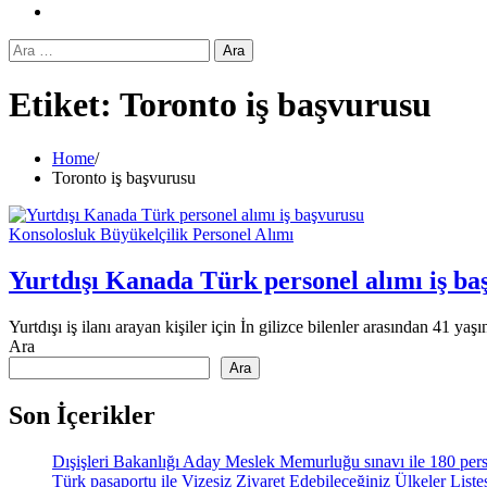
Instagram
Arama:
Etiket:
Toronto iş başvurusu
Home
Toronto iş başvurusu
Konsolosluk Büyükelçilik Personel Alımı
Yurtdışı Kanada Türk personel alımı iş ba
Yurtdışı iş ilanı arayan kişiler için İn gilizce bilenler arasından 41 y
Ara
Ara
Son İçerikler
Dışişleri Bakanlığı Aday Meslek Memurluğu sınavı ile 180 pers
Türk pasaportu ile Vizesiz Ziyaret Edebileceğiniz Ülkeler List