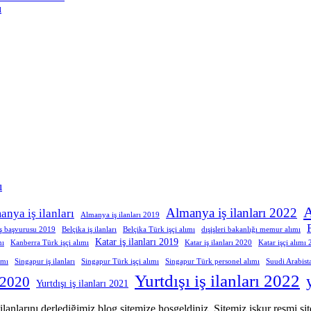
ı
ı
A
Almanya iş ilanları 2022
anya iş ilanları
Almanya iş ilanları 2019
iş başvurusu 2019
Belçika iş ilanları
Belçika Türk işçi alımı
dışişleri bakanlığı memur alımı
Katar iş ilanları 2019
mı
Kanberra Türk işçi alımı
Katar iş ilanları 2020
Katar işçi alımı
ımı
Singapur iş ilanları
Singapur Türk işçi alımı
Singapur Türk personel alımı
Suudi Arabist
Yurtdışı iş ilanları 2022
ı 2020
Yurtdışı iş ilanları 2021
ş ilanlarını derlediğimiz blog sitemize hoşgeldiniz. Sitemiz işkur resmi s