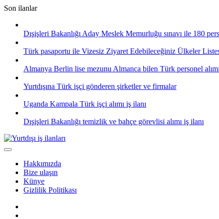
Skip
Son ilanlar
to
content
Dışişleri Bakanlığı Aday Meslek Memurluğu sınavı ile 180 pers
Türk pasaportu ile Vizesiz Ziyaret Edebileceğiniz Ülkeler List
Almanya Berlin lise mezunu Almanca bilen Türk personel alım
Yurtdışına Türk işçi gönderen şirketler ve firmalar
Uganda Kampala Türk işçi alımı iş ilanı
Dışişleri Bakanlığı temizlik ve bahçe görevlisi alımı iş ilanı
Hakkımızda
Bize ulaşın
Künye
Gizlilik Politikası
Facebook
Twitter