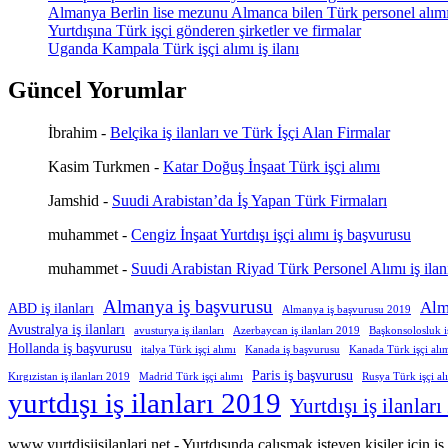
Almanya Berlin lise mezunu Almanca bilen Türk personel alım
Yurtdışına Türk işçi gönderen şirketler ve firmalar
Uganda Kampala Türk işçi alımı iş ilanı
Güncel Yorumlar
İbrahim
-
Belçika iş ilanları ve Türk İşçi Alan Firmalar
Kasim Turkmen
-
Katar Doğuş İnşaat Türk işçi alımı
Jamshid
-
Suudi Arabistan’da İş Yapan Türk Firmaları
muhammet
-
Cengiz İnşaat Yurtdışı işçi alımı iş başvurusu
muhammet
-
Suudi Arabistan Riyad Türk Personel Alımı iş ilan
Almanya iş başvurusu
Alm
ABD iş ilanları
Almanya iş başvurusu 2019
Avustralya iş ilanları
avusturya iş ilanları
Azerbaycan iş ilanları 2019
Başkonsolosluk 
Hollanda iş başvurusu
italya Türk işçi alımı
Kanada iş başvurusu
Kanada Türk işçi alı
Paris iş başvurusu
Kırgızistan iş ilanları 2019
Madrid Türk işçi alımı
Rusya Türk işçi al
yurtdışı iş ilanları 2019
Yurtdışı iş ilanlar
www.yurtdisiisilanlari.net - Yurtdışında çalışmak isteyen kişiler için i