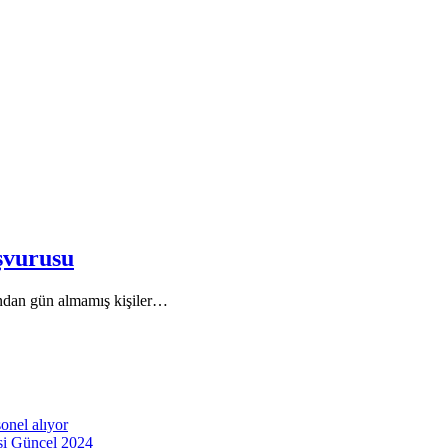
şvurusu
aşından gün almamış kişiler…
onel alıyor
esi Güncel 2024