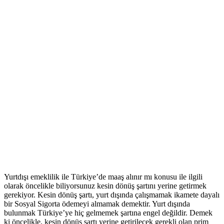
Yurtdışı emeklilik ile Türkiye’de maaş alınır mı konusu ile ilgili
olarak öncelikle biliyorsunuz kesin dönüş şartını yerine getirmek
gerekiyor. Kesin dönüş şartı, yurt dışında çalışmamak ikamete dayalı
bir Sosyal Sigorta ödemeyi almamak demektir. Yurt dışında
bulunmak Türkiye’ye hiç gelmemek şartına engel değildir. Demek
ki öncelikle, kesin dönüş şartı yerine getirilecek gerekli olan prim