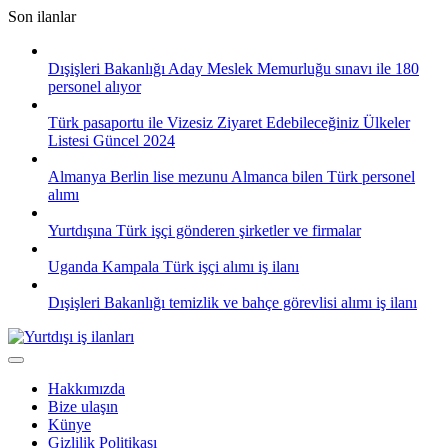
Skip
Son ilanlar
to
content
Dışişleri Bakanlığı Aday Meslek Memurluğu sınavı ile 180
personel alıyor
Türk pasaportu ile Vizesiz Ziyaret Edebileceğiniz Ülkeler
Listesi Güncel 2024
Almanya Berlin lise mezunu Almanca bilen Türk personel
alımı
Yurtdışına Türk işçi gönderen şirketler ve firmalar
Uganda Kampala Türk işçi alımı iş ilanı
Dışişleri Bakanlığı temizlik ve bahçe görevlisi alımı iş ilanı
Hakkımızda
Bize ulaşın
Künye
Gizlilik Politikası