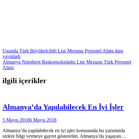
Yazı
Uganda Türk Büyükelçiliği Lise Mezunu Personel Alımı ilanı
yayınladı
gezinmesi
Almanya Nürnberg Başkonsolosluğu Lise Mezunu Türk Personel
Alımı
ilgili içerikler
Almanya’da Yapılabilecek En İyi İşler
5 Mayıs 2018
6 Mayıs 2018
Almanya’da yapılabilecek en iyi işler konusunda bu yazımızda
sizlere bilgi vermeye gayret gösterelim. Almanya’da yaşayan…