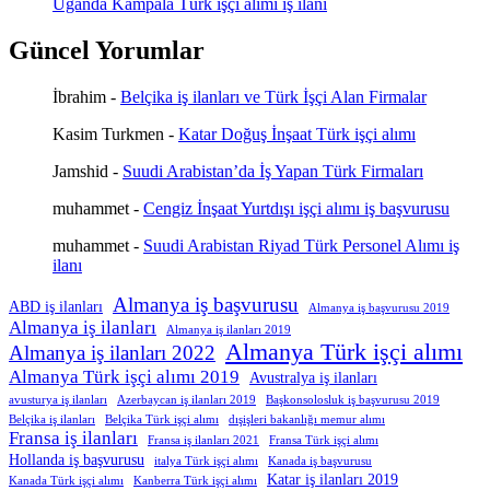
Uganda Kampala Türk işçi alımı iş ilanı
Güncel Yorumlar
İbrahim
-
Belçika iş ilanları ve Türk İşçi Alan Firmalar
Kasim Turkmen
-
Katar Doğuş İnşaat Türk işçi alımı
Jamshid
-
Suudi Arabistan’da İş Yapan Türk Firmaları
muhammet
-
Cengiz İnşaat Yurtdışı işçi alımı iş başvurusu
muhammet
-
Suudi Arabistan Riyad Türk Personel Alımı iş
ilanı
Almanya iş başvurusu
ABD iş ilanları
Almanya iş başvurusu 2019
Almanya iş ilanları
Almanya iş ilanları 2019
Almanya Türk işçi alımı
Almanya iş ilanları 2022
Almanya Türk işçi alımı 2019
Avustralya iş ilanları
avusturya iş ilanları
Azerbaycan iş ilanları 2019
Başkonsolosluk iş başvurusu 2019
Belçika iş ilanları
Belçika Türk işçi alımı
dışişleri bakanlığı memur alımı
Fransa iş ilanları
Fransa iş ilanları 2021
Fransa Türk işçi alımı
Hollanda iş başvurusu
italya Türk işçi alımı
Kanada iş başvurusu
Katar iş ilanları 2019
Kanada Türk işçi alımı
Kanberra Türk işçi alımı