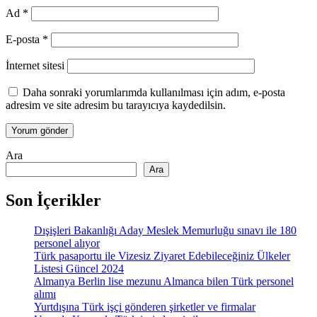
Ad
*
E-posta
*
İnternet sitesi
Daha sonraki yorumlarımda kullanılması için adım, e-posta
adresim ve site adresim bu tarayıcıya kaydedilsin.
Ara
Ara
Son İçerikler
Dışişleri Bakanlığı Aday Meslek Memurluğu sınavı ile 180
personel alıyor
Türk pasaportu ile Vizesiz Ziyaret Edebileceğiniz Ülkeler
Listesi Güncel 2024
Almanya Berlin lise mezunu Almanca bilen Türk personel
alımı
Yurtdışına Türk işçi gönderen şirketler ve firmalar