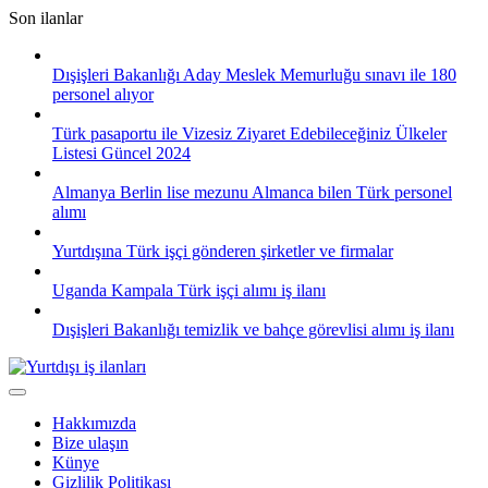
Skip
Son ilanlar
to
content
Dışişleri Bakanlığı Aday Meslek Memurluğu sınavı ile 180
personel alıyor
Türk pasaportu ile Vizesiz Ziyaret Edebileceğiniz Ülkeler
Listesi Güncel 2024
Almanya Berlin lise mezunu Almanca bilen Türk personel
alımı
Yurtdışına Türk işçi gönderen şirketler ve firmalar
Uganda Kampala Türk işçi alımı iş ilanı
Dışişleri Bakanlığı temizlik ve bahçe görevlisi alımı iş ilanı
Hakkımızda
Bize ulaşın
Künye
Gizlilik Politikası