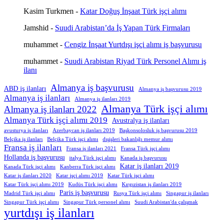
Kasim Turkmen
-
Katar Doğuş İnşaat Türk işçi alımı
Jamshid
-
Suudi Arabistan’da İş Yapan Türk Firmaları
muhammet
-
Cengiz İnşaat Yurtdışı işçi alımı iş başvurusu
muhammet
-
Suudi Arabistan Riyad Türk Personel Alımı iş
ilanı
Almanya iş başvurusu
ABD iş ilanları
Almanya iş başvurusu 2019
Almanya iş ilanları
Almanya iş ilanları 2019
Almanya Türk işçi alımı
Almanya iş ilanları 2022
Almanya Türk işçi alımı 2019
Avustralya iş ilanları
avusturya iş ilanları
Azerbaycan iş ilanları 2019
Başkonsolosluk iş başvurusu 2019
Belçika iş ilanları
Belçika Türk işçi alımı
dışişleri bakanlığı memur alımı
Fransa iş ilanları
Fransa iş ilanları 2021
Fransa Türk işçi alımı
Hollanda iş başvurusu
italya Türk işçi alımı
Kanada iş başvurusu
Katar iş ilanları 2019
Kanada Türk işçi alımı
Kanberra Türk işçi alımı
Katar iş ilanları 2020
Katar işçi alımı 2019
Katar Türk işçi alımı
Katar Türk işçi alımı 2019
Kudüs Türk işçi alımı
Kırgızistan iş ilanları 2019
Paris iş başvurusu
Madrid Türk işçi alımı
Rusya Türk işçi alımı
Singapur iş ilanları
Singapur Türk işçi alımı
Singapur Türk personel alımı
Suudi Arabistan'da çalışmak
yurtdışı iş ilanları