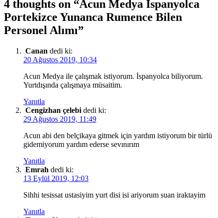
4 thoughts on “
Acun Medya İspanyolca
Portekizce Yunanca Rumence Bilen
Personel Alımı
”
Canan
dedi ki:
20 Ağustos 2019, 10:34
Acun Medya ile çalışmak istiyorum. İspanyolca biliyorum.
Yurtdışında çalışmaya müsaitim.
Yanıtla
Cengizhan çelebi
dedi ki:
29 Ağustos 2019, 11:49
Acun abi den belçikaya gitmek için yardım istiyorum bir türlü
gidemiyorum yardım ederse sevınırım
Yanıtla
Emrah
dedi ki:
13 Eylül 2019, 12:03
Sihhi tesissat ustasiyim yurt disi isi ariyorum suan iraktayim
Yanıtla