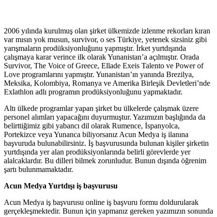
2006 yılında kurulmuş olan şirket ülkemizde izlenme rekorları kıran
var mısın yok musun, survivor, o ses Türkiye, yetenek sizsiniz gibi
yarışmaların prodüksiyonluğunu yapmıştır. İrket yurtdışında
çalışmaya karar verince ilk olarak Yunanistan’a açılmıştır. Orada
Survivor, The Voice of Greece, Ellade Exeis Talento ve Power of
Love programlarını yapmıştır. Yunanistan’ın yanında Brezilya,
Meksika, Kolombiya, Romanya ve Amerika Birleşik Devletleri’nde
Exlathlon adlı programın prodüksiyonluğunu yapmaktadır.
Altı ülkede programlar yapan şirket bu ülkelerde çalışmak üzere
personel alımları yapacağını duyurmuştur. Yazımızın başlığında da
belirttiğimiz gibi yabancı dil olarak Rumence, İspanyolca,
Portekizce veya Yunanca biliyorsanız Acun Medya iş ilanına
başvuruda bulunabilirsiniz. İş başvurusunda bulunan kişiler şirketin
yurtdışında yer alan prodüksiyonlarında belirli görevlerde yer
alalcaklardır. Bu dilleri bilmek zorunludur. Bunun dışında öğrenim
şartı bulunmamaktadır.
Acun Medya Yurtdışı iş başvurusu
Acun Medya iş başvurusu online iş başvuru formu doldurularak
gerçekleşmektedir. Bunun için yapmanız gereken yazımızın sonunda