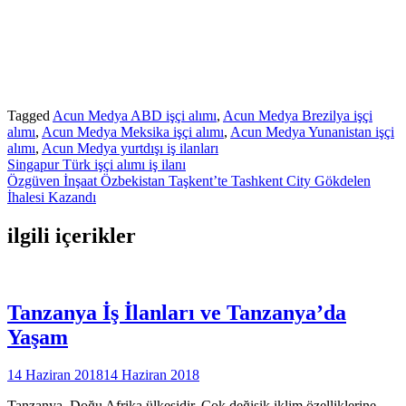
Tagged
Acun Medya ABD işçi alımı
,
Acun Medya Brezilya işçi
alımı
,
Acun Medya Meksika işçi alımı
,
Acun Medya Yunanistan işçi
alımı
,
Acun Medya yurtdışı iş ilanları
Yazı
Singapur Türk işçi alımı iş ilanı
Özgüven İnşaat Özbekistan Taşkent’te Tashkent City Gökdelen
gezinmesi
İhalesi Kazandı
ilgili içerikler
Tanzanya İş İlanları ve Tanzanya’da
Yaşam
14 Haziran 2018
14 Haziran 2018
Tanzanya, Doğu Afrika ülkesidir. Çok değişik iklim özelliklerine