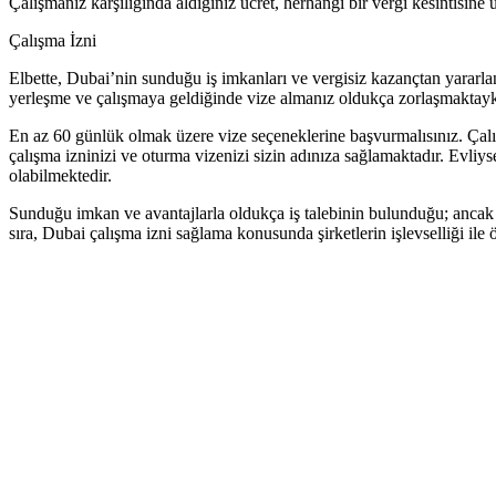
Çalışmanız karşılığında aldığınız ücret, herhangi bir vergi kesintisi
Çalışma İzni
Elbette, Dubai’nin sunduğu iş imkanları ve vergisiz kazançtan yararl
yerleşme ve çalışmaya geldiğinde vize almanız oldukça zorlaşmaktayk
En az 60 günlük olmak üzere vize seçeneklerine başvurmalısınız. Çalış
çalışma izninizi ve oturma vizenizi sizin adınıza sağlamaktadır. Evliys
olabilmektedir.
Sunduğu imkan ve avantajlarla oldukça iş talebinin bulunduğu; ancak k
sıra, Dubai çalışma izni sağlama konusunda şirketlerin işlevselliği ile