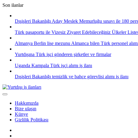
Skip
Son ilanlar
to
content
Dışişleri Bakanlığı Aday Meslek Memurluğu sınavı ile 180 pers
Türk pasaportu ile Vizesiz Ziyaret Edebileceğiniz Ülkeler List
Almanya Berlin lise mezunu Almanca bilen Türk personel alım
Yurtdışına Türk işçi gönderen şirketler ve firmalar
Uganda Kampala Türk işçi alımı iş ilanı
Dışişleri Bakanlığı temizlik ve bahçe görevlisi alımı iş ilanı
Hakkımızda
Bize ulaşın
Künye
Gizlilik Politikası
Facebook
Twitter