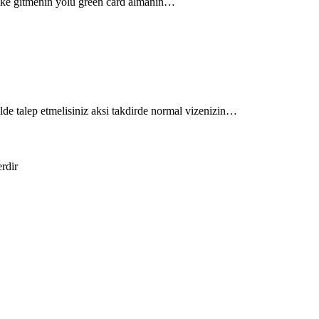
lke gitmenin yolu green card almanın…
lde talep etmelisiniz aksi takdirde normal vizenizin…
erdir