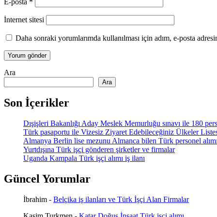
E-posta
*
İnternet sitesi
Daha sonraki yorumlarımda kullanılması için adım, e-posta adresim
Ara
Ara
Son İçerikler
Dışişleri Bakanlığı Aday Meslek Memurluğu sınavı ile 180 pers
Türk pasaportu ile Vizesiz Ziyaret Edebileceğiniz Ülkeler List
Almanya Berlin lise mezunu Almanca bilen Türk personel alım
Yurtdışına Türk işçi gönderen şirketler ve firmalar
Uganda Kampala Türk işçi alımı iş ilanı
Güncel Yorumlar
İbrahim
-
Belçika iş ilanları ve Türk İşçi Alan Firmalar
Kasim Turkmen
-
Katar Doğuş İnşaat Türk işçi alımı