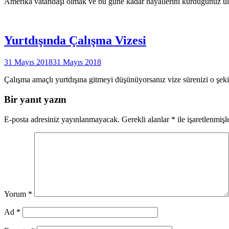
Amerika vatandaşı olmak ve bu güne kadar hayallerini kurduğunuz ü
Yurtdışında Çalışma Vizesi
31 Mayıs 2018
31 Mayıs 2018
Çalışma amaçlı yurtdışına gitmeyi düşünüyorsanız vize sürenizi o şeki
Bir yanıt yazın
E-posta adresiniz yayınlanmayacak.
Gerekli alanlar
*
ile işaretlenmişl
Yorum
*
Ad
*