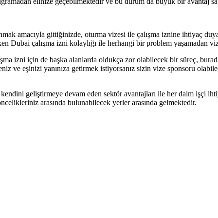
ne uğramadan elinize geçebilmektedir ve bu durum da büyük bir avantaj s
anmak amacıyla gittiğinizde, oturma vizesi ile çalışma iznine ihtiyaç 
en Dubai çalışma izni kolaylığı ile herhangi bir problem yaşamadan vi
ma izni için de başka alanlarda oldukça zor olabilecek bir süreç, burad
eniz ve eşinizi yanınıza getirmek istiyorsanız sizin vize sponsoru olabil
endini geliştirmeye devam eden sektör avantajları ile her daim işçi iht
 öncelikleriniz arasında bulunabilecek yerler arasında gelmektedir.