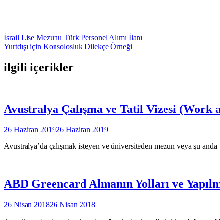
Yazı
İsrail Lise Mezunu Türk Personel Alımı İlanı
Yurtdışı için Konsolosluk Dilekçe Örneği
gezinmesi
ilgili içerikler
Avustralya Çalışma ve Tatil Vizesi (Work a
26 Haziran 2019
26 Haziran 2019
Avustralya’da çalışmak isteyen ve üniversiteden mezun veya şu anda 
ABD Greencard Almanın Yolları ve Yapılm
26 Nisan 2018
26 Nisan 2018