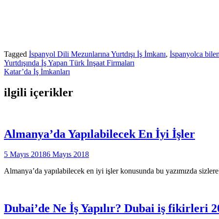
Tagged
İspanyol Dili Mezunlarına Yurtdışı İş İmkanı
,
İspanyolca bilen
Yazı
Yurtdışında İş Yapan Türk İnşaat Firmaları
Katar’da İş İmkanları
gezinmesi
ilgili içerikler
Almanya’da Yapılabilecek En İyi İşler
5 Mayıs 2018
6 Mayıs 2018
Almanya’da yapılabilecek en iyi işler konusunda bu yazımızda sizle
Dubai’de Ne İş Yapılır? Dubai iş fikirleri 