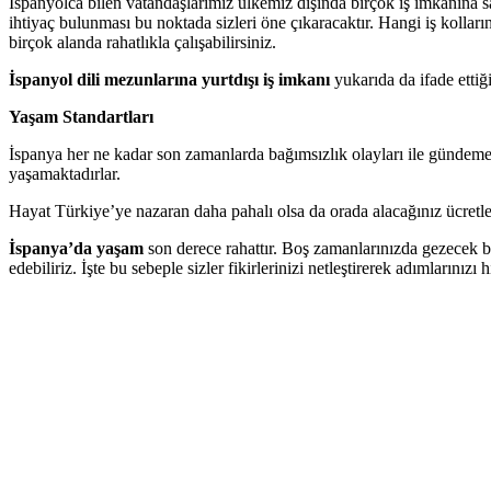
İspanyolca bilen vatandaşlarımız ülkemiz dışında birçok iş imkanına sa
ihtiyaç bulunması bu noktada sizleri öne çıkaracaktır. Hangi iş kolların
birçok alanda rahatlıkla çalışabilirsiniz.
İspanyol dili mezunlarına yurtdışı iş imkanı
yukarıda da ifade ettiği
Yaşam Standartları
İspanya her ne kadar son zamanlarda bağımsızlık olayları ile gündeme g
yaşamaktadırlar.
Hayat Türkiye’ye nazaran daha pahalı olsa da orada alacağınız ücretler
İspanya’da yaşam
son derece rahattır. Boş zamanlarınızda gezecek bi
edebiliriz. İşte bu sebeple sizler fikirlerinizi netleştirerek adımlarınızı