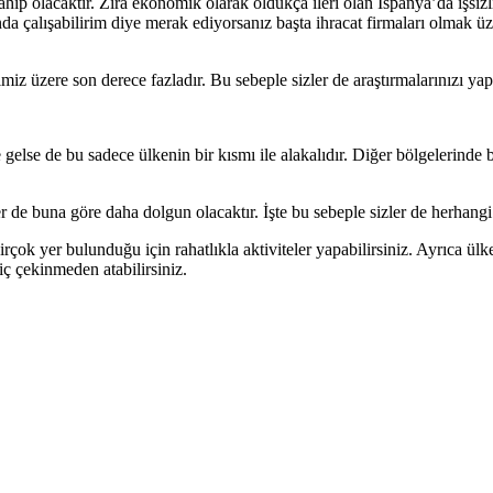
hip olacaktır. Zira ekonomik olarak oldukça ileri olan İspanya’da işsiz
da çalışabilirim diye merak ediyorsanız başta ihracat firmaları olmak üze
miz üzere son derece fazladır. Bu sebeple sizler de araştırmalarınızı yap
else de bu sadece ülkenin bir kısmı ile alakalıdır. Diğer bölgelerinde b
 de buna göre daha dolgun olacaktır. İşte bu sebeple sizler de herhangi
rçok yer bulunduğu için rahatlıkla aktiviteler yapabilirsiniz. Ayrıca ül
 hiç çekinmeden atabilirsiniz.