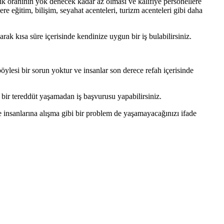
lik oranının yok denecek kadar az olması ve kalifiye personellere
re eğitim, bilişim, seyahat acenteleri, turizm acenteleri gibi daha
arak kısa süre içerisinde kendinize uygun bir iş bulabilirsiniz.
öylesi bir sorun yoktur ve insanlar son derece refah içerisinde
 bir tereddüt yaşamadan iş başvurusu yapabilirsiniz.
ke insanlarına alışma gibi bir problem de yaşamayacağınızı ifade