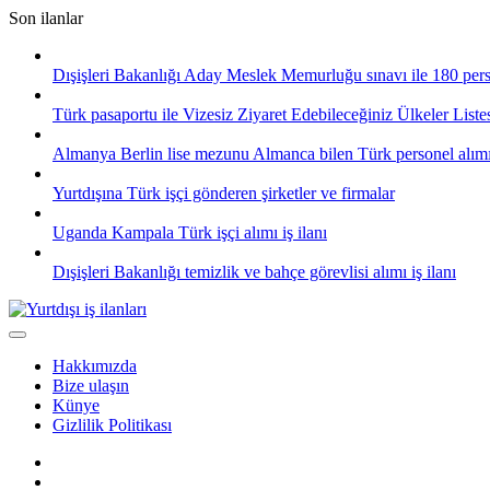
Skip
Son ilanlar
to
content
Dışişleri Bakanlığı Aday Meslek Memurluğu sınavı ile 180 pers
Türk pasaportu ile Vizesiz Ziyaret Edebileceğiniz Ülkeler List
Almanya Berlin lise mezunu Almanca bilen Türk personel alım
Yurtdışına Türk işçi gönderen şirketler ve firmalar
Uganda Kampala Türk işçi alımı iş ilanı
Dışişleri Bakanlığı temizlik ve bahçe görevlisi alımı iş ilanı
Hakkımızda
Bize ulaşın
Künye
Gizlilik Politikası
Facebook
Twitter