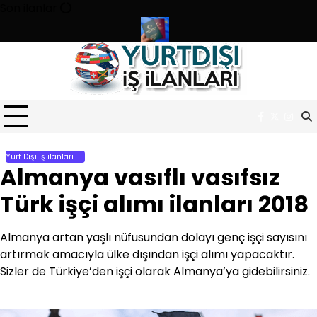
Skip
Son ilanlar
to
content
e 180 personel alıyor
Türk pasaportu ile Vizesiz Ziyaret Edebil
Facebook
Twitter
Inst
Yurt Dışı iş ilanları
Almanya vasıflı vasıfsız
Türk işçi alımı ilanları 2018
Almanya artan yaşlı nüfusundan dolayı genç işçi sayısını
artırmak amacıyla ülke dışından işçi alımı yapacaktır.
Sizler de Türkiye’den işçi olarak Almanya’ya gidebilirsiniz.