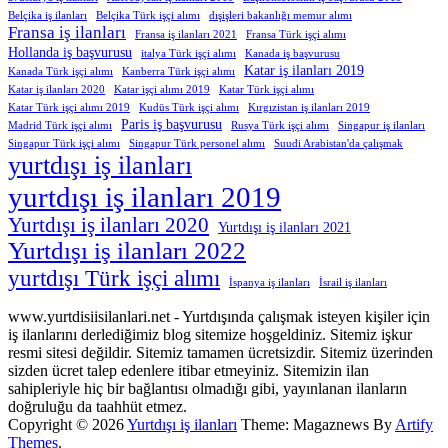
Belçika iş ilanları
Belçika Türk işçi alımı
dışişleri bakanlığı memur alımı
Fransa iş ilanları
Fransa iş ilanları 2021
Fransa Türk işçi alımı
Hollanda iş başvurusu
italya Türk işçi alımı
Kanada iş başvurusu
Katar iş ilanları 2019
Kanada Türk işçi alımı
Kanberra Türk işçi alımı
Katar iş ilanları 2020
Katar işçi alımı 2019
Katar Türk işçi alımı
Katar Türk işçi alımı 2019
Kudüs Türk işçi alımı
Kırgızistan iş ilanları 2019
Paris iş başvurusu
Madrid Türk işçi alımı
Rusya Türk işçi alımı
Singapur iş ilanları
Singapur Türk işçi alımı
Singapur Türk personel alımı
Suudi Arabistan'da çalışmak
yurtdışı iş ilanları
yurtdışı iş ilanları 2019
Yurtdışı iş ilanları 2020
Yurtdışı iş ilanları 2021
Yurtdışı iş ilanları 2022
yurtdışı Türk işçi alımı
İspanya iş ilanları
İsrail iş ilanları
www.yurtdisiisilanlari.net - Yurtdışında çalışmak isteyen kişiler için
iş ilanlarını derlediğimiz blog sitemize hoşgeldiniz. Sitemiz işkur
resmi sitesi değildir. Sitemiz tamamen ücretsizdir. Sitemiz üzerinden
sizden ücret talep edenlere itibar etmeyiniz. Sitemizin ilan
sahipleriyle hiç bir bağlantısı olmadığı gibi, yayınlanan ilanların
doğruluğu da taahhüt etmez.
Copyright © 2026
Yurtdışı iş ilanları
Theme: Magaznews By
Artify
Themes
.