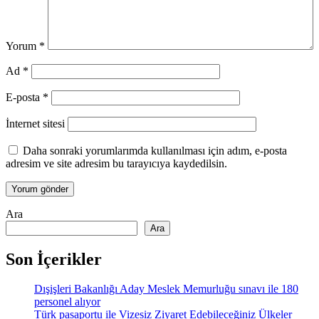
Yorum
*
Ad
*
E-posta
*
İnternet sitesi
Daha sonraki yorumlarımda kullanılması için adım, e-posta
adresim ve site adresim bu tarayıcıya kaydedilsin.
Ara
Ara
Son İçerikler
Dışişleri Bakanlığı Aday Meslek Memurluğu sınavı ile 180
personel alıyor
Türk pasaportu ile Vizesiz Ziyaret Edebileceğiniz Ülkeler