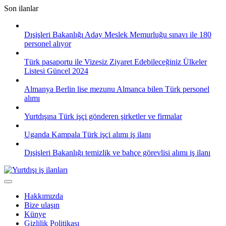
Skip
Son ilanlar
to
content
Dışişleri Bakanlığı Aday Meslek Memurluğu sınavı ile 180
personel alıyor
Türk pasaportu ile Vizesiz Ziyaret Edebileceğiniz Ülkeler
Listesi Güncel 2024
Almanya Berlin lise mezunu Almanca bilen Türk personel
alımı
Yurtdışına Türk işçi gönderen şirketler ve firmalar
Uganda Kampala Türk işçi alımı iş ilanı
Dışişleri Bakanlığı temizlik ve bahçe görevlisi alımı iş ilanı
Hakkımızda
Bize ulaşın
Künye
Gizlilik Politikası