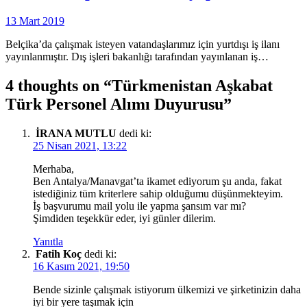
13 Mart 2019
Belçika’da çalışmak isteyen vatandaşlarımız için yurtdışı iş ilanı
yayınlanmıştır. Dış işleri bakanlığı tarafından yayınlanan iş…
4 thoughts on “
Türkmenistan Aşkabat
Türk Personel Alımı Duyurusu
”
İRANA MUTLU
dedi ki:
25 Nisan 2021, 13:22
Merhaba,
Ben Antalya/Manavgat’ta ikamet ediyorum şu anda, fakat
istediğiniz tüm kriterlere sahip olduğumu düşünmekteyim.
İş başvurumu mail yolu ile yapma şansım var mı?
Şimdiden teşekkür eder, iyi günler dilerim.
Yanıtla
Fatih Koç
dedi ki:
16 Kasım 2021, 19:50
Bende sizinle çalışmak istiyorum ülkemizi ve şirketinizin daha
iyi bir yere taşımak için