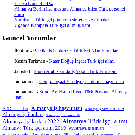
Listesi Güncel 2024
Almanya Berlin lise mezunu Almanca bilen Türk personel
alımı
Yurtdışına Türk işçi gönderen şirketler ve firmalar
Uganda Kampala Türk işçi alımı iş ilanı
Güncel Yorumlar
İbrahim
-
Belçika iş ilanları ve Türk İşçi Alan Firmalar
Kasim Turkmen
-
Katar Doğuş İnşaat Türk işçi alımı
Jamshid
-
Suudi Arabistan’da İş Yapan Türk Firmaları
muhammet
-
Cengiz İnşaat Yurtdışı işçi alımı iş başvurusu
muhammet
-
Suudi Arabistan Riyad Türk Personel Alımı iş
ilanı
Almanya iş başvurusu
ABD iş ilanları
Almanya iş başvurusu 2019
Almanya iş ilanları
Almanya iş ilanları 2019
Almanya Türk işçi alımı
Almanya iş ilanları 2022
Almanya Türk işçi alımı 2019
Avustralya iş ilanları
avusturya iş ilanları
Azerbaycan iş ilanları 2019
Başkonsolosluk iş başvurusu 2019