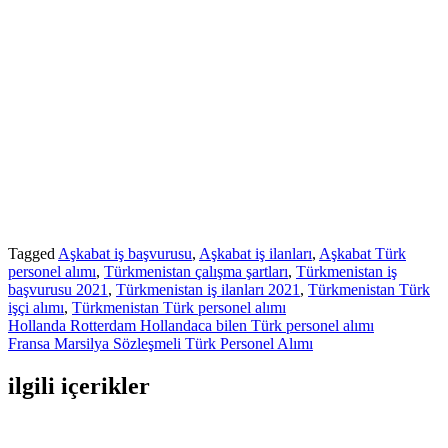
Tagged
Aşkabat iş başvurusu
,
Aşkabat iş ilanları
,
Aşkabat Türk
personel alımı
,
Türkmenistan çalışma şartları
,
Türkmenistan iş
başvurusu 2021
,
Türkmenistan iş ilanları 2021
,
Türkmenistan Türk
işçi alımı
,
Türkmenistan Türk personel alımı
Yazı
Hollanda Rotterdam Hollandaca bilen Türk personel alımı
Fransa Marsilya Sözleşmeli Türk Personel Alımı
gezinmesi
ilgili içerikler