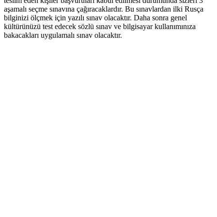
teslim eden kişiler başvuruları kabul edilmesi durumunda sizleri 3
aşamalı seçme sınavına çağıracaklardır. Bu sınavlardan ilki Rusça
bilginizi ölçmek için yazılı sınav olacaktır. Daha sonra genel
kültürünüzü test edecek sözlü sınav ve bilgisayar kullanımınıza
bakacakları uygulamalı sınav olacaktır.