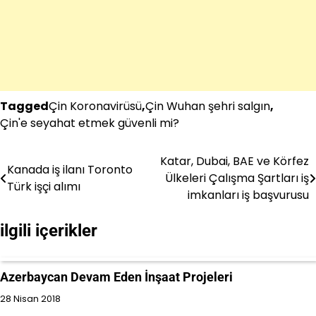
Tagged
Çin Koronavirüsü
,
Çin Wuhan şehri salgın
,
Çin'e seyahat etmek güvenli mi?
Katar, Dubai, BAE ve Körfez
Yazı
Kanada iş ilanı Toronto
Ülkeleri Çalışma Şartları iş
Türk işçi alımı
gezinmesi
imkanları iş başvurusu
ilgili içerikler
Azerbaycan Devam Eden İnşaat Projeleri
28 Nisan 2018