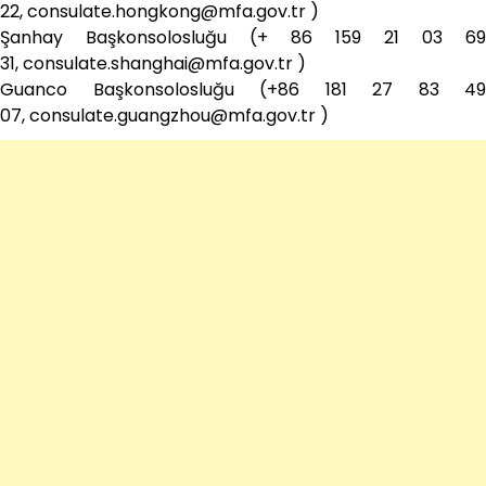
22, consulate.hongkong@mfa.gov.tr )
Şanhay Başkonsolosluğu (+ 86 159 21 03 69
31, consulate.shanghai@mfa.gov.tr )
Guanco Başkonsolosluğu (+86 181 27 83 49
07, consulate.guangzhou@mfa.gov.tr )